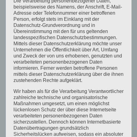
Die Verarbeitung personenbezogener Daten,
beispielsweise des Namens, der Anschrift, E-Mail-
November 2023
Adresse oder Telefonnummer einer betroffenen
Person, erfolgt stets im Einklang mit der
Oktober 2023
Datenschutz-Grundverordnung und in
September 2023
Übereinstimmung mit den für uns geltenden
landesspezifischen Datenschutzbestimmungen.
Juli 2023
Mittels dieser Datenschutzerklärung möchte unser
Unternehmen die Öffentlichkeit über Art, Umfang
Juni 2023
und Zweck der von uns erhobenen, genutzten und
verarbeiteten personenbezogenen Daten
Mai 2023
informieren. Ferner werden betroffene Personen
mittels dieser Datenschutzerklärung über die ihnen
April 2023
zustehenden Rechte aufgeklärt.
März 2023
Wir haben als für die Verarbeitung Verantwortlicher
Februar 2023
zahlreiche technische und organisatorische
Maßnahmen umgesetzt, um einen möglichst
Dezember 2022
lückenlosen Schutz der über diese Internetseite
verarbeiteten personenbezogenen Daten
November 2022
sicherzustellen. Dennoch können Internetbasierte
Datenübertragungen grundsätzlich
Oktober 2022
Sicherheitslücken aufweisen, sodass ein absoluter