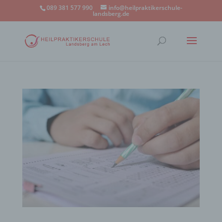
089 381 577 990
info@heilpraktikerschule-
landsberg.de