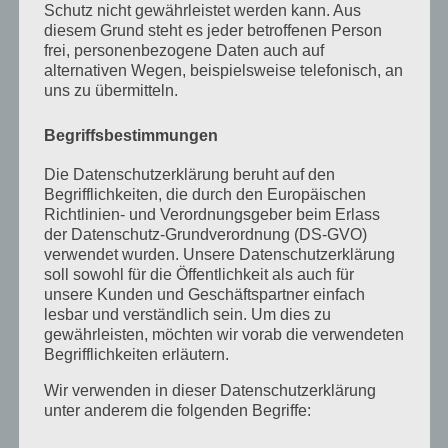
Schutz nicht gewährleistet werden kann. Aus
September 2022
diesem Grund steht es jeder betroffenen Person
August 2022
frei, personenbezogene Daten auch auf
alternativen Wegen, beispielsweise telefonisch, an
Juli 2022
uns zu übermitteln.
April 2022
Begriffsbestimmungen
Februar 2022
Die Datenschutzerklärung beruht auf den
Januar 2022
Begrifflichkeiten, die durch den Europäischen
Richtlinien- und Verordnungsgeber beim Erlass
Dezember 2021
der Datenschutz-Grundverordnung (DS-GVO)
verwendet wurden. Unsere Datenschutzerklärung
Oktober 2021
soll sowohl für die Öffentlichkeit als auch für
unsere Kunden und Geschäftspartner einfach
September 2021
lesbar und verständlich sein. Um dies zu
gewährleisten, möchten wir vorab die verwendeten
Mai 2021
Begrifflichkeiten erläutern.
März 2021
Wir verwenden in dieser Datenschutzerklärung
Januar 2021
unter anderem die folgenden Begriffe:
Dezember 2020