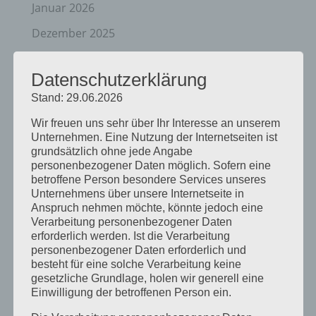
Januar 2026
Dezember 2025
April 2025
Datenschutzerklärung
März 2025
Stand: 29.06.2026
Februar 2025
Wir freuen uns sehr über Ihr Interesse an unserem
Januar 2025
Unternehmen. Eine Nutzung der Internetseiten ist
grundsätzlich ohne jede Angabe
Dezember 2024
personenbezogener Daten möglich. Sofern eine
betroffene Person besondere Services unseres
September 2024
Unternehmens über unsere Internetseite in
Anspruch nehmen möchte, könnte jedoch eine
August 2024
Verarbeitung personenbezogener Daten
April 2024
erforderlich werden. Ist die Verarbeitung
personenbezogener Daten erforderlich und
März 2024
besteht für eine solche Verarbeitung keine
gesetzliche Grundlage, holen wir generell eine
Januar 2024
Einwilligung der betroffenen Person ein.
Dezember 2023