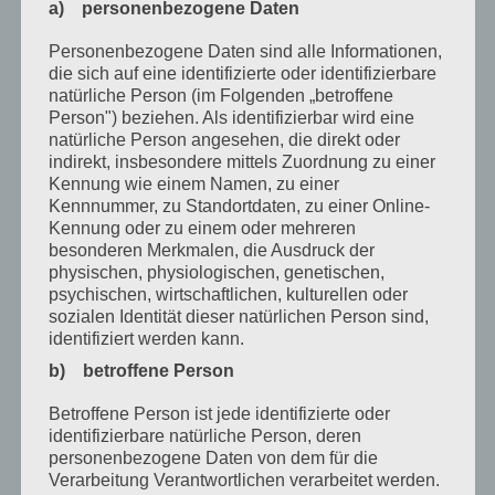
a) personenbezogene Daten
Oktober 2020
Personenbezogene Daten sind alle Informationen,
die sich auf eine identifizierte oder identifizierbare
August 2020
natürliche Person (im Folgenden „betroffene
Juli 2020
Person") beziehen. Als identifizierbar wird eine
natürliche Person angesehen, die direkt oder
Juni 2020
indirekt, insbesondere mittels Zuordnung zu einer
Kennung wie einem Namen, zu einer
Mai 2020
Kennnummer, zu Standortdaten, zu einer Online-
Kennung oder zu einem oder mehreren
April 2020
besonderen Merkmalen, die Ausdruck der
physischen, physiologischen, genetischen,
März 2020
psychischen, wirtschaftlichen, kulturellen oder
Februar 2020
sozialen Identität dieser natürlichen Person sind,
identifiziert werden kann.
Januar 2020
b) betroffene Person
Dezember 2019
Betroffene Person ist jede identifizierte oder
November 2019
identifizierbare natürliche Person, deren
personenbezogene Daten von dem für die
Oktober 2019
Verarbeitung Verantwortlichen verarbeitet werden.