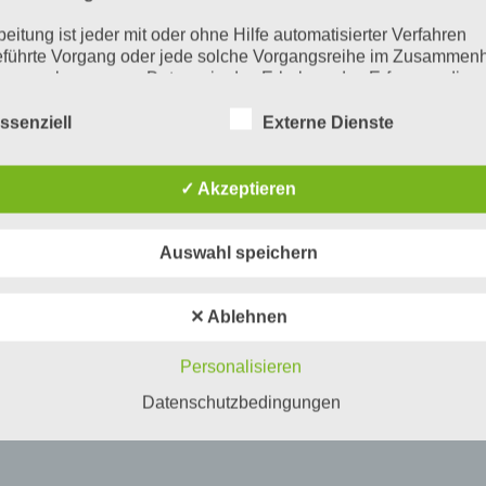
beitung ist jeder mit oder ohne Hilfe automatisierter Verfahren
führte Vorgang oder jede solche Vorgangsreihe im Zusammen
ersonenbezogenen Daten wie das Erheben, das Erfassen, die
isation, das Ordnen, die Speicherung, die Anpassung oder
derung, das Auslesen, das Abfragen, die Verwendung, die
ssenziell
Externe Dienste
legung durch Übermittlung, Verbreitung oder eine andere Form 
tstellung, den Abgleich oder die Verknüpfung, die Einschränkun
en oder die Vernichtung.
✓ Akzeptieren
inschränkung der Verarbeitung
Auswahl speichern
hränkung der Verarbeitung ist die Markierung gespeicherter
nenbezogener Daten mit dem Ziel, ihre künftige Verarbeitung
schränken.
✕ Ablehnen
ofiling
Personalisieren
ling ist jede Art der automatisierten Verarbeitung personenbezo
, die darin besteht, dass diese personenbezogenen Daten ver
Datenschutzbedingungen
n, um bestimmte persönliche Aspekte, die sich auf eine natürli
n beziehen, zu bewerten, insbesondere, um Aspekte bezüglich
tsleistung, wirtschaftlicher Lage, Gesundheit, persönlicher Vorli