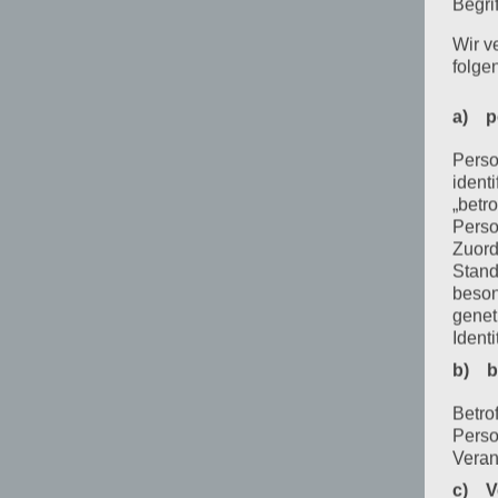
Begrif
Wir v
folge
a) p
Perso
ident
„betro
Perso
Zuord
Stand
beson
genet
Identi
b) b
Betrof
Perso
Veran
c) V