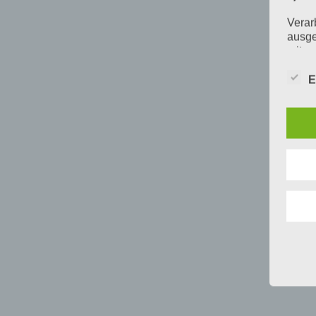
Verar
ausge
mit p
Organ
Verän
E
Offen
Berei
Lösch
d) E
Einsc
perso
einzu
e) Pr
Profi
Daten
werde
Perso
Arbei