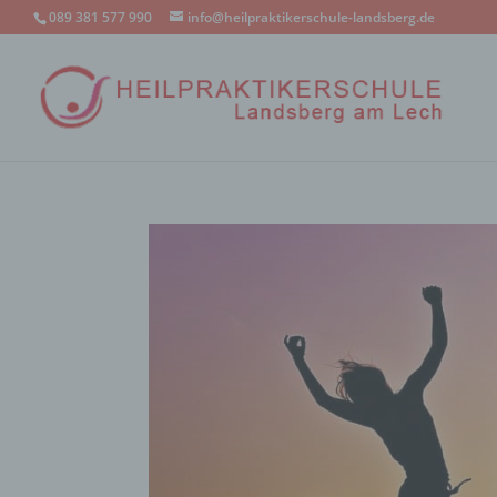
089 381 577 990
info@heilpraktikerschule-landsberg.de