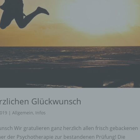
rzlichen Glückwunsch
2019
|
Allgemein
,
Infos
sch Wir gratulieren ganz herzlich allen frisch gebackenen
nner der Psychotherapie zur bestandenen Prüfung! Die