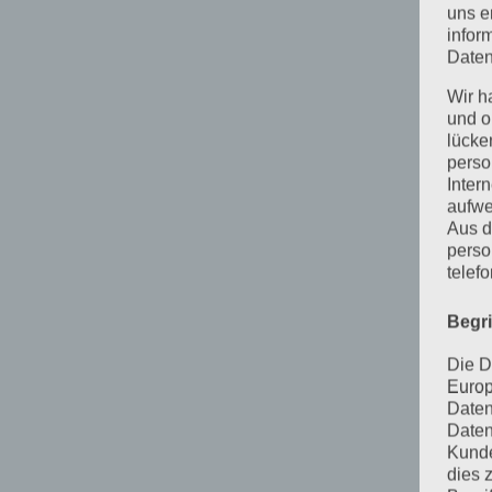
uns e
infor
Daten
Wir h
und o
lücke
perso
Inter
aufwe
Aus d
perso
telef
Begr
Die D
Europ
Daten
Daten
Kunde
dies 