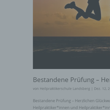
Bestandene Prüfung – He
von
Heilpraktikerschule Landsberg
|
Dez. 12, 
Bestandene Prüfung – Herzlichen Glückwun
Heilpraktiker*innen und Heilpraktiker*i