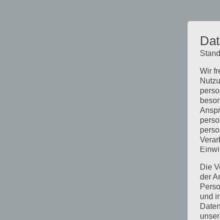
Dat
Stand
Wir f
Nutzu
perso
beson
Anspr
perso
perso
Verar
Einwi
Die V
der A
Perso
und i
Daten
unser