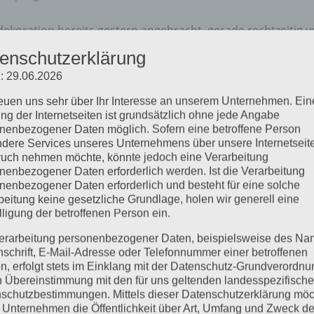
koration bereits gestern angebracht, gerade rechtzeitig v
Weihnachtliches Gebäck steht bereit für alle fleißigen
enschutzerklärung
eam. Der starke Schneefall sorgt...
: 29.06.2026
reuen uns sehr über Ihr Interesse an unserem Unternehmen. Ein
ng der Internetseiten ist grundsätzlich ohne jede Angabe
nenbezogener Daten möglich. Sofern eine betroffene Person
dere Services unseres Unternehmens über unsere Internetseite
uch nehmen möchte, könnte jedoch eine Verarbeitung
nenbezogener Daten erforderlich werden. Ist die Verarbeitung
nenbezogener Daten erforderlich und besteht für eine solche
beitung keine gesetzliche Grundlage, holen wir generell eine
lligung der betroffenen Person ein.
erarbeitung personenbezogener Daten, beispielsweise des Na
nschrift, E-Mail-Adresse oder Telefonnummer einer betroffenen
n, erfolgt stets im Einklang mit der Datenschutz-Grundverordnu
n Übereinstimmung mit den für uns geltenden landesspezifisch
schutzbestimmungen. Mittels dieser Datenschutzerklärung mö
 Unternehmen die Öffentlichkeit über Art, Umfang und Zweck de