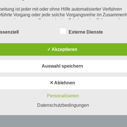
beitung ist jeder mit oder ohne Hilfe automatisierter Verfahren
führte Vorgang oder jede solche Vorgangsreihe im Zusammen
ersonenbezogenen Daten wie das Erheben, das Erfassen, die
isation, das Ordnen, die Speicherung, die Anpassung oder
derung, das Auslesen, das Abfragen, die Verwendung, die
ssenziell
Externe Dienste
legung durch Übermittlung, Verbreitung oder eine andere Form 
tstellung, den Abgleich oder die Verknüpfung, die Einschränkun
en oder die Vernichtung.
✓ Akzeptieren
inschränkung der Verarbeitung
Auswahl speichern
hränkung der Verarbeitung ist die Markierung gespeicherter
nenbezogener Daten mit dem Ziel, ihre künftige Verarbeitung
schränken.
✕ Ablehnen
ofiling
Personalisieren
ling ist jede Art der automatisierten Verarbeitung personenbezo
, die darin besteht, dass diese personenbezogenen Daten ver
Datenschutzbedingungen
n, um bestimmte persönliche Aspekte, die sich auf eine natürli
n beziehen, zu bewerten, insbesondere, um Aspekte bezüglich
tsleistung, wirtschaftlicher Lage, Gesundheit, persönlicher Vorli