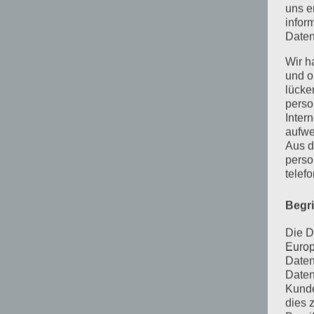
uns e
infor
Daten
Wir h
und o
lücke
perso
Inter
aufwe
Aus d
perso
telef
Begr
Die D
Europ
Daten
Daten
Kunde
dies 