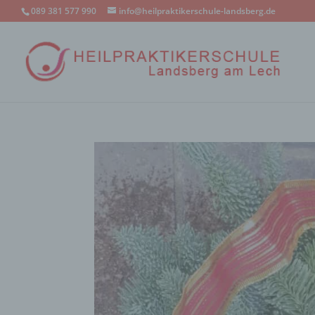
089 381 577 990
info@heilpraktikerschule-landsberg.de