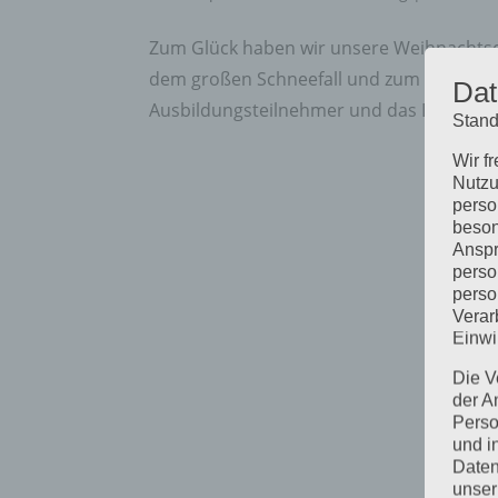
Zum Glück haben wir unsere Weihnachtsde
dem großen Schneefall und zum 1. Advent. 
Dat
Ausbildungsteilnehmer und das Dozentent
Stand
Wir f
Nutzu
perso
beson
Anspr
perso
perso
Verar
Einwi
Die V
der A
Perso
und i
Daten
unser