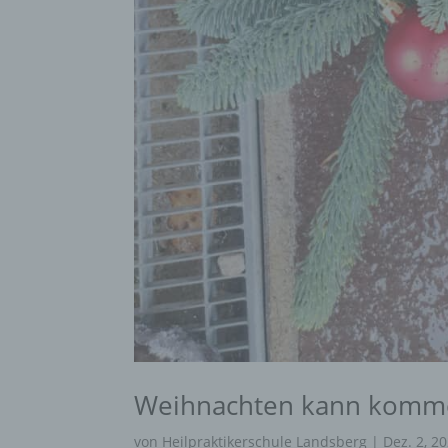
Weihnachten kann komm
von
Heilpraktikerschule Landsberg
|
Dez. 2, 2