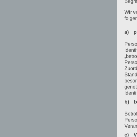
Begrif
Wir v
folge
a) p
Perso
ident
„betro
Perso
Zuord
Stand
beson
genet
Identi
b) b
Betrof
Perso
Veran
c) V