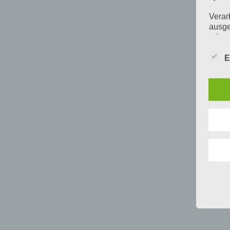
Verar
ausge
mit p
Organ
Verän
E
Offen
Berei
Lösch
d) E
Einsc
perso
einzu
e) Pr
Profi
Daten
werde
Perso
Arbei