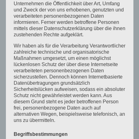
Unternehmen die Öffentlichkeit über Art, Umfang
September 2022
und Zweck der von uns erhobenen, genutzten und
verarbeiteten personenbezogenen Daten
August 2022
informieren. Ferner werden betroffene Personen
mittels dieser Datenschutzerklärung über die ihnen
Juli 2022
zustehenden Rechte aufgeklärt.
April 2022
Wir haben als für die Verarbeitung Verantwortlicher
zahlreiche technische und organisatorische
Februar 2022
Maßnahmen umgesetzt, um einen möglichst
lückenlosen Schutz der über diese Internetseite
Januar 2022
verarbeiteten personenbezogenen Daten
Dezember 2021
sicherzustellen. Dennoch können Internetbasierte
Datenübertragungen grundsätzlich
Oktober 2021
Sicherheitslücken aufweisen, sodass ein absoluter
Schutz nicht gewährleistet werden kann. Aus
September 2021
diesem Grund steht es jeder betroffenen Person
frei, personenbezogene Daten auch auf
Mai 2021
alternativen Wegen, beispielsweise telefonisch, an
uns zu übermitteln.
März 2021
Januar 2021
Begriffsbestimmungen