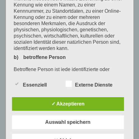
Oktober 2019
Kennung wie einem Namen, zu einer
August 2019
Kennnummer, zu Standortdaten, zu einer Online-
Kennung oder zu einem oder mehreren
Juli 2019
besonderen Merkmalen, die Ausdruck der
physischen, physiologischen, genetischen,
Oktober 2017
psychischen, wirtschaftlichen, kulturellen oder
sozialen Identität dieser natürlichen Person sind,
Juli 2017
identifiziert werden kann.
b) betroffene Person
Schlagwörter
Betroffene Person ist jede identifizierte oder
Andrea Lorenz
Andreas Holzknecht
Ausbildung
identifizierbare natürliche Person, deren
personenbezogene Daten von dem für die
Bayern
berufsbezogenen Weiterbildung
Essenziell
Externe Dienste
Verarbeitung Verantwortlichen verarbeitet werden.
Bildungsprämie
Birgit Schestak
Christina Peitz
c) Verarbeitung
✓ Akzeptieren
Dunkelfeld Diagnostik
Fußreflexzonen Massage
Verarbeitung ist jeder mit oder ohne Hilfe
automatisierter Verfahren ausgeführte Vorgang
Hajo Kremers
Heilpraktiker
Heilpraktiker Anwärter
oder jede solche Vorgangsreihe im
Auswahl speichern
Zusammenhang mit personenbezogenen Daten
Heilpraktiker Ausbildung
Heilpraktikerausbildung
wie das Erheben, das Erfassen, die Organisation,