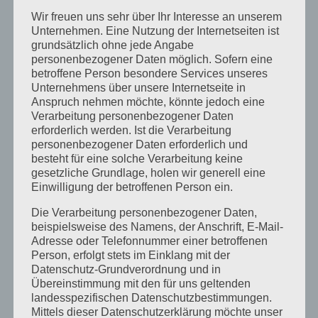
Dezember 2023
Wir freuen uns sehr über Ihr Interesse an unserem
Unternehmen. Eine Nutzung der Internetseiten ist
November 2023
grundsätzlich ohne jede Angabe
Oktober 2023
personenbezogener Daten möglich. Sofern eine
betroffene Person besondere Services unseres
September 2023
Unternehmens über unsere Internetseite in
Anspruch nehmen möchte, könnte jedoch eine
Juli 2023
Verarbeitung personenbezogener Daten
erforderlich werden. Ist die Verarbeitung
Juni 2023
personenbezogener Daten erforderlich und
besteht für eine solche Verarbeitung keine
Mai 2023
gesetzliche Grundlage, holen wir generell eine
April 2023
Einwilligung der betroffenen Person ein.
März 2023
Die Verarbeitung personenbezogener Daten,
beispielsweise des Namens, der Anschrift, E-Mail-
Februar 2023
Adresse oder Telefonnummer einer betroffenen
Person, erfolgt stets im Einklang mit der
Dezember 2022
Datenschutz-Grundverordnung und in
Übereinstimmung mit den für uns geltenden
November 2022
landesspezifischen Datenschutzbestimmungen.
Mittels dieser Datenschutzerklärung möchte unser
Oktober 2022