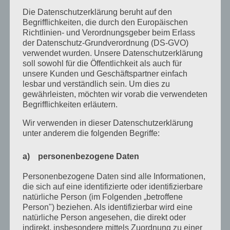
Dezember 2020
Die Datenschutzerklärung beruht auf den
Begrifflichkeiten, die durch den Europäischen
Oktober 2020
Richtlinien- und Verordnungsgeber beim Erlass
der Datenschutz-Grundverordnung (DS-GVO)
August 2020
verwendet wurden. Unsere Datenschutzerklärung
Juli 2020
soll sowohl für die Öffentlichkeit als auch für
unsere Kunden und Geschäftspartner einfach
Juni 2020
lesbar und verständlich sein. Um dies zu
gewährleisten, möchten wir vorab die verwendeten
Mai 2020
Begrifflichkeiten erläutern.
April 2020
Wir verwenden in dieser Datenschutzerklärung
unter anderem die folgenden Begriffe:
März 2020
Februar 2020
a) personenbezogene Daten
Januar 2020
Personenbezogene Daten sind alle Informationen,
die sich auf eine identifizierte oder identifizierbare
Dezember 2019
natürliche Person (im Folgenden „betroffene
Person") beziehen. Als identifizierbar wird eine
November 2019
natürliche Person angesehen, die direkt oder
indirekt, insbesondere mittels Zuordnung zu einer