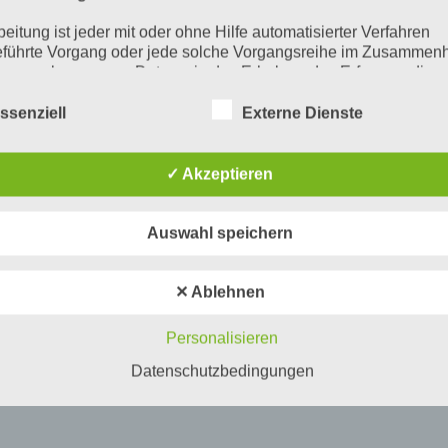
beitung ist jeder mit oder ohne Hilfe automatisierter Verfahren
führte Vorgang oder jede solche Vorgangsreihe im Zusammen
ersonenbezogenen Daten wie das Erheben, das Erfassen, die
isation, das Ordnen, die Speicherung, die Anpassung oder
derung, das Auslesen, das Abfragen, die Verwendung, die
ssenziell
Externe Dienste
legung durch Übermittlung, Verbreitung oder eine andere Form 
tstellung, den Abgleich oder die Verknüpfung, die Einschränkun
en oder die Vernichtung.
✓ Akzeptieren
inschränkung der Verarbeitung
Auswahl speichern
hränkung der Verarbeitung ist die Markierung gespeicherter
nenbezogener Daten mit dem Ziel, ihre künftige Verarbeitung
schränken.
✕ Ablehnen
ofiling
Personalisieren
ling ist jede Art der automatisierten Verarbeitung personenbezo
, die darin besteht, dass diese personenbezogenen Daten ver
Datenschutzbedingungen
n, um bestimmte persönliche Aspekte, die sich auf eine natürli
n beziehen, zu bewerten, insbesondere, um Aspekte bezüglich
tsleistung, wirtschaftlicher Lage, Gesundheit, persönlicher Vorli