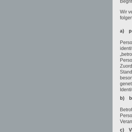
Begrif
Wir v
folge
a) p
Perso
ident
„betro
Perso
Zuord
Stand
beson
genet
Identi
b) b
Betrof
Perso
Veran
c) V