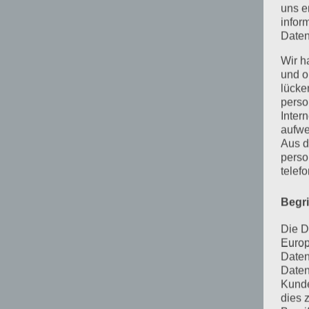
uns e
infor
Daten
Wir h
und o
lücke
perso
Inter
aufwe
Aus d
perso
telef
Begr
Die D
Europ
Daten
Daten
Kunde
dies 