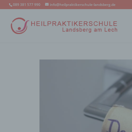
089 381 577 990
info@heilpraktikerschule-landsberg.de