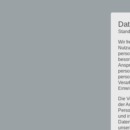
Dat
Stand
Wir f
Nutzu
perso
beson
Anspr
perso
perso
Verar
Einwi
Die V
der A
Perso
und i
Daten
unser