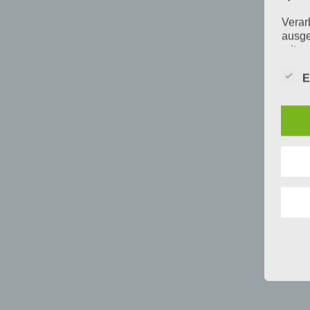
Verar
ausge
mit p
Organ
Verän
E
Offen
Berei
Lösch
d) E
Einsc
perso
einzu
e) Pr
Profi
Daten
werde
Perso
Arbei