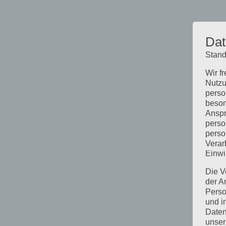
Dat
Stand
Wir f
Nutzu
perso
beson
Anspr
perso
perso
Verar
Einwi
Die V
der A
Perso
und i
Daten
unser