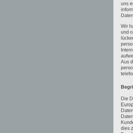
uns e
infor
Daten
Wir h
und o
lücke
perso
Inter
aufwe
Aus d
perso
telef
Begr
Die D
Europ
Daten
Daten
Kunde
dies 