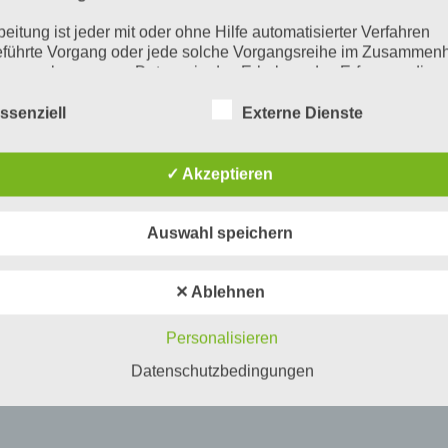
beitung ist jeder mit oder ohne Hilfe automatisierter Verfahren
führte Vorgang oder jede solche Vorgangsreihe im Zusammen
ersonenbezogenen Daten wie das Erheben, das Erfassen, die
isation, das Ordnen, die Speicherung, die Anpassung oder
derung, das Auslesen, das Abfragen, die Verwendung, die
ssenziell
Externe Dienste
legung durch Übermittlung, Verbreitung oder eine andere Form 
tstellung, den Abgleich oder die Verknüpfung, die Einschränkun
en oder die Vernichtung.
✓ Akzeptieren
inschränkung der Verarbeitung
Auswahl speichern
hränkung der Verarbeitung ist die Markierung gespeicherter
nenbezogener Daten mit dem Ziel, ihre künftige Verarbeitung
schränken.
✕ Ablehnen
ofiling
Personalisieren
ling ist jede Art der automatisierten Verarbeitung personenbezo
, die darin besteht, dass diese personenbezogenen Daten ver
Datenschutzbedingungen
n, um bestimmte persönliche Aspekte, die sich auf eine natürli
n beziehen, zu bewerten, insbesondere, um Aspekte bezüglich
tsleistung, wirtschaftlicher Lage, Gesundheit, persönlicher Vorli