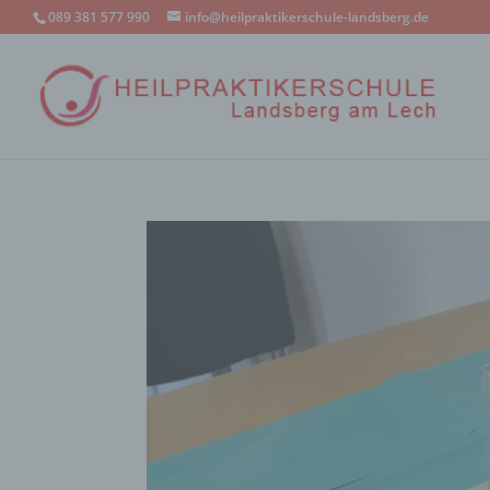
089 381 577 990
info@heilpraktikerschule-landsberg.de