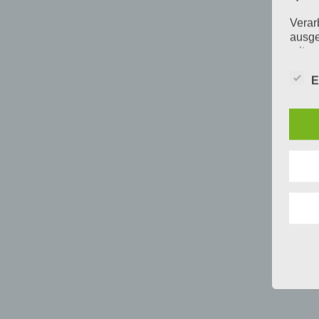
Verar
ausge
mit p
Organ
Verän
E
Offen
Berei
Lösch
d) E
Einsc
perso
einzu
e) Pr
Profi
Daten
werde
Perso
Arbei