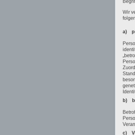
Begrif
Wir v
folge
a) p
Perso
ident
„betro
Perso
Zuord
Stand
beson
genet
Identi
b) b
Betrof
Perso
Veran
c) V