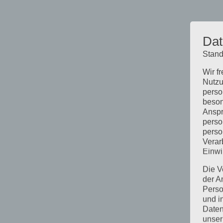
Dat
Stand
Wir f
Nutzu
perso
beson
Anspr
perso
perso
Verar
Einwi
Die V
der A
Perso
und i
Daten
unser