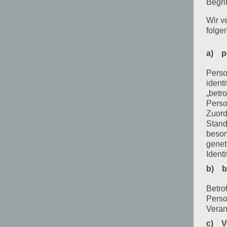
Begrif
Wir v
folge
a) p
Perso
ident
„betro
Perso
Zuord
Stand
beson
genet
Identi
b) b
Betrof
Perso
Veran
c) V