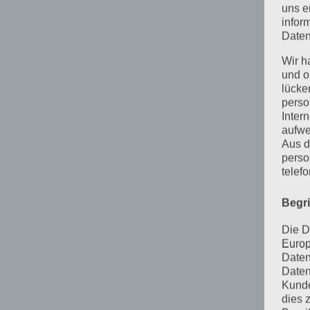
uns e
infor
Daten
Wir h
und o
lücke
perso
Inter
aufwe
Aus d
perso
telef
Begr
Die D
Europ
Daten
Daten
Kunde
dies 