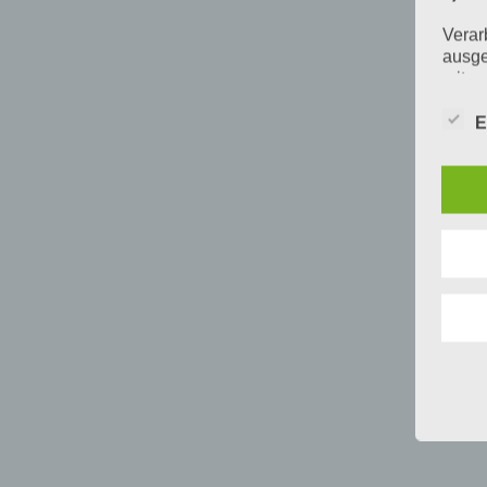
Verar
ausge
mit p
Organ
Verän
E
Offen
Berei
Lösch
d) E
Einsc
perso
einzu
e) Pr
Profi
Daten
werde
Perso
Arbei