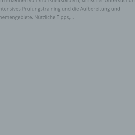
hem Erkennen von Krankheitsbildern, klinischer Untersuchu
intensives Prüfungstraining und die Aufbereitung und
emengebiete. Nützliche Tipps,...