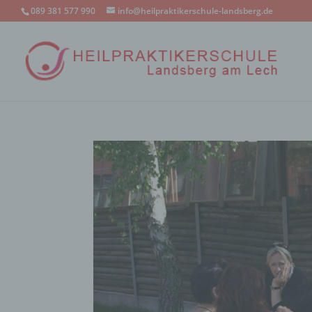
089 381 577 990
info@heilpraktikerschule-landsberg.de