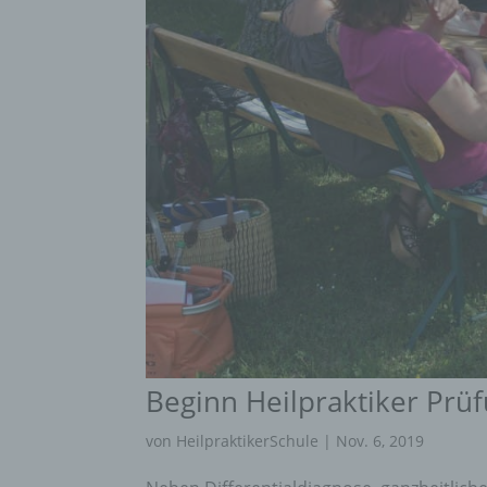
Beginn Heilpraktiker Prü
von
HeilpraktikerSchule
|
Nov. 6, 2019