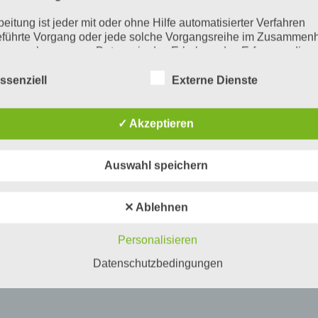
beitung ist jeder mit oder ohne Hilfe automatisierter Verfahren
führte Vorgang oder jede solche Vorgangsreihe im Zusammen
ersonenbezogenen Daten wie das Erheben, das Erfassen, die
isation, das Ordnen, die Speicherung, die Anpassung oder
derung, das Auslesen, das Abfragen, die Verwendung, die
ssenziell
Externe Dienste
legung durch Übermittlung, Verbreitung oder eine andere Form 
tstellung, den Abgleich oder die Verknüpfung, die Einschränkun
en oder die Vernichtung.
✓ Akzeptieren
inschränkung der Verarbeitung
Auswahl speichern
hränkung der Verarbeitung ist die Markierung gespeicherter
nenbezogener Daten mit dem Ziel, ihre künftige Verarbeitung
schränken.
✕ Ablehnen
ofiling
Personalisieren
ling ist jede Art der automatisierten Verarbeitung personenbezo
, die darin besteht, dass diese personenbezogenen Daten ver
Datenschutzbedingungen
n, um bestimmte persönliche Aspekte, die sich auf eine natürli
n beziehen, zu bewerten, insbesondere, um Aspekte bezüglich
tsleistung, wirtschaftlicher Lage, Gesundheit, persönlicher Vorli