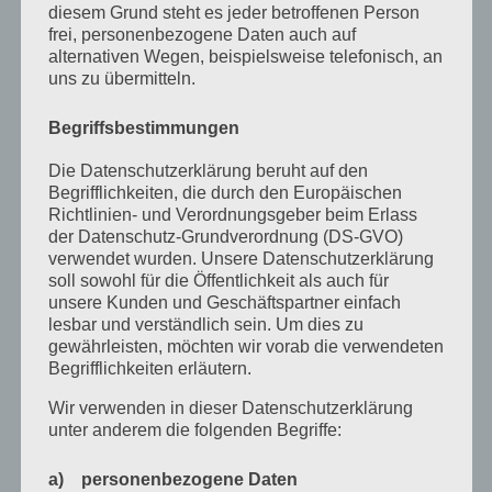
Juli 2022
diesem Grund steht es jeder betroffenen Person
frei, personenbezogene Daten auch auf
April 2022
alternativen Wegen, beispielsweise telefonisch, an
uns zu übermitteln.
Februar 2022
Januar 2022
Begriffsbestimmungen
Dezember 2021
Die Datenschutzerklärung beruht auf den
Begrifflichkeiten, die durch den Europäischen
Oktober 2021
Richtlinien- und Verordnungsgeber beim Erlass
der Datenschutz-Grundverordnung (DS-GVO)
September 2021
verwendet wurden. Unsere Datenschutzerklärung
soll sowohl für die Öffentlichkeit als auch für
Mai 2021
unsere Kunden und Geschäftspartner einfach
März 2021
lesbar und verständlich sein. Um dies zu
gewährleisten, möchten wir vorab die verwendeten
Januar 2021
Begrifflichkeiten erläutern.
Dezember 2020
Wir verwenden in dieser Datenschutzerklärung
unter anderem die folgenden Begriffe:
Oktober 2020
August 2020
a) personenbezogene Daten