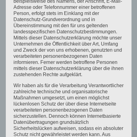
beispielsweise des Namens, der Anschrift, E-Mail-
September 2023
Adresse oder Telefonnummer einer betroffenen
Person, erfolgt stets im Einklang mit der
Juli 2023
Datenschutz-Grundverordnung und in
Übereinstimmung mit den für uns geltenden
Juni 2023
landesspezifischen Datenschutzbestimmungen.
Mittels dieser Datenschutzerklärung möchte unser
Mai 2023
Unternehmen die Öffentlichkeit über Art, Umfang
und Zweck der von uns erhobenen, genutzten und
April 2023
verarbeiteten personenbezogenen Daten
März 2023
informieren. Ferner werden betroffene Personen
mittels dieser Datenschutzerklärung über die ihnen
Februar 2023
zustehenden Rechte aufgeklärt.
Dezember 2022
Wir haben als für die Verarbeitung Verantwortlicher
zahlreiche technische und organisatorische
November 2022
Maßnahmen umgesetzt, um einen möglichst
lückenlosen Schutz der über diese Internetseite
Oktober 2022
verarbeiteten personenbezogenen Daten
sicherzustellen. Dennoch können Internetbasierte
September 2022
Datenübertragungen grundsätzlich
August 2022
Sicherheitslücken aufweisen, sodass ein absoluter
Schutz nicht gewährleistet werden kann. Aus