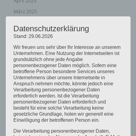
April 2025
März 2025
Februar 2025
Datenschutzerklärung
Januar 2025
Stand: 29.06.2026
Dezember 2024
Wir freuen uns sehr über Ihr Interesse an unserem
Unternehmen. Eine Nutzung der Internetseiten ist
September 2024
grundsätzlich ohne jede Angabe
personenbezogener Daten möglich. Sofern eine
August 2024
betroffene Person besondere Services unseres
April 2024
Unternehmens über unsere Internetseite in
Anspruch nehmen möchte, könnte jedoch eine
März 2024
Verarbeitung personenbezogener Daten
erforderlich werden. Ist die Verarbeitung
Januar 2024
personenbezogener Daten erforderlich und
besteht für eine solche Verarbeitung keine
Dezember 2023
gesetzliche Grundlage, holen wir generell eine
Einwilligung der betroffenen Person ein.
November 2023
Die Verarbeitung personenbezogener Daten,
Oktober 2023