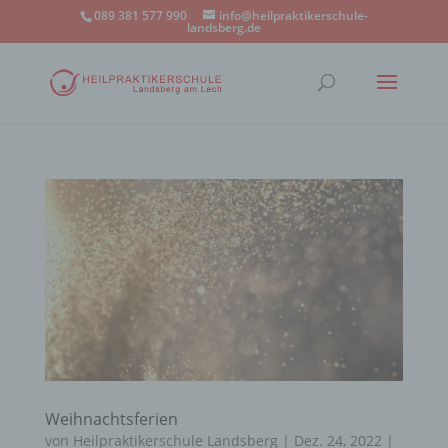
089 381 577 990
info@heilpraktikerschule-
landsberg.de
Weihnachtsferien
von
Heilpraktikerschule Landsberg
|
Dez. 24, 2022
|