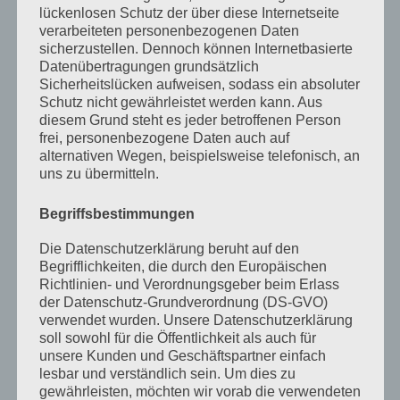
lückenlosen Schutz der über diese Internetseite
Juni 2023
verarbeiteten personenbezogenen Daten
sicherzustellen. Dennoch können Internetbasierte
Mai 2023
Datenübertragungen grundsätzlich
Sicherheitslücken aufweisen, sodass ein absoluter
April 2023
Schutz nicht gewährleistet werden kann. Aus
März 2023
diesem Grund steht es jeder betroffenen Person
frei, personenbezogene Daten auch auf
Februar 2023
alternativen Wegen, beispielsweise telefonisch, an
uns zu übermitteln.
Dezember 2022
Begriffsbestimmungen
November 2022
Oktober 2022
Die Datenschutzerklärung beruht auf den
Begrifflichkeiten, die durch den Europäischen
September 2022
Richtlinien- und Verordnungsgeber beim Erlass
der Datenschutz-Grundverordnung (DS-GVO)
August 2022
verwendet wurden. Unsere Datenschutzerklärung
soll sowohl für die Öffentlichkeit als auch für
Juli 2022
unsere Kunden und Geschäftspartner einfach
lesbar und verständlich sein. Um dies zu
April 2022
gewährleisten, möchten wir vorab die verwendeten