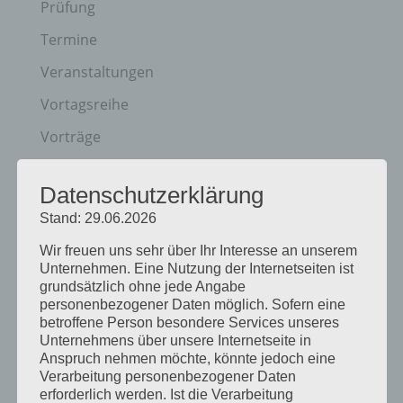
Prüfung
Termine
Veranstaltungen
Vortagsreihe
Vorträge
Archiv
Datenschutzerklärung
Juni 2026
Stand: 29.06.2026
März 2026
Wir freuen uns sehr über Ihr Interesse an unserem
Unternehmen. Eine Nutzung der Internetseiten ist
Januar 2026
grundsätzlich ohne jede Angabe
personenbezogener Daten möglich. Sofern eine
Dezember 2025
betroffene Person besondere Services unseres
Unternehmens über unsere Internetseite in
April 2025
Anspruch nehmen möchte, könnte jedoch eine
März 2025
Verarbeitung personenbezogener Daten
erforderlich werden. Ist die Verarbeitung