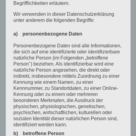
Februar 2022
Begrifflichkeiten erläutern.
Januar 2022
Wir verwenden in dieser Datenschutzerklärung
unter anderem die folgenden Begriffe:
Dezember 2021
a) personenbezogene Daten
Oktober 2021
Personenbezogene Daten sind alle Informationen,
September 2021
die sich auf eine identifizierte oder identifizierbare
Mai 2021
natürliche Person (im Folgenden „betroffene
Person") beziehen. Als identifizierbar wird eine
März 2021
natürliche Person angesehen, die direkt oder
indirekt, insbesondere mittels Zuordnung zu einer
Januar 2021
Kennung wie einem Namen, zu einer
Kennnummer, zu Standortdaten, zu einer Online-
Dezember 2020
Kennung oder zu einem oder mehreren
besonderen Merkmalen, die Ausdruck der
Oktober 2020
physischen, physiologischen, genetischen,
August 2020
psychischen, wirtschaftlichen, kulturellen oder
sozialen Identität dieser natürlichen Person sind,
Juli 2020
identifiziert werden kann.
b) betroffene Person
Juni 2020