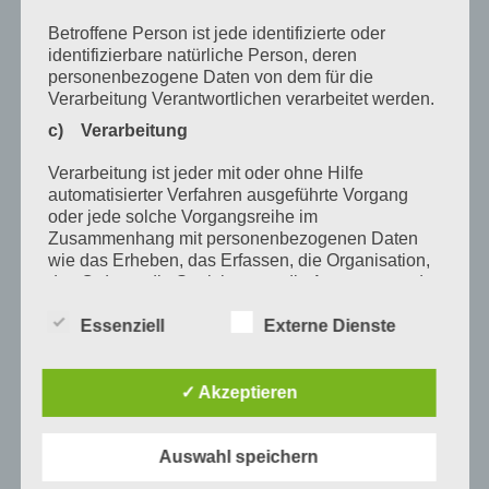
Mai 2020
Betroffene Person ist jede identifizierte oder
identifizierbare natürliche Person, deren
April 2020
personenbezogene Daten von dem für die
Verarbeitung Verantwortlichen verarbeitet werden.
März 2020
c) Verarbeitung
Februar 2020
Verarbeitung ist jeder mit oder ohne Hilfe
Januar 2020
automatisierter Verfahren ausgeführte Vorgang
oder jede solche Vorgangsreihe im
Dezember 2019
Zusammenhang mit personenbezogenen Daten
wie das Erheben, das Erfassen, die Organisation,
November 2019
das Ordnen, die Speicherung, die Anpassung oder
Veränderung, das Auslesen, das Abfragen, die
Oktober 2019
Verwendung, die Offenlegung durch Übermittlung,
Essenziell
Externe Dienste
August 2019
Verbreitung oder eine andere Form der
Bereitstellung, den Abgleich oder die Verknüpfung,
Juli 2019
die Einschränkung, das Löschen oder die
✓ Akzeptieren
Vernichtung.
Oktober 2017
d) Einschränkung der Verarbeitung
Auswahl speichern
Juli 2017
Einschränkung der Verarbeitung ist die Markierung