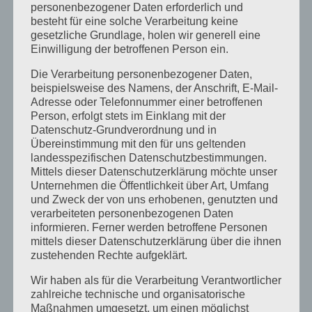
Februar 2025
personenbezogener Daten erforderlich und
besteht für eine solche Verarbeitung keine
Januar 2025
gesetzliche Grundlage, holen wir generell eine
Einwilligung der betroffenen Person ein.
Dezember 2024
Die Verarbeitung personenbezogener Daten,
September 2024
beispielsweise des Namens, der Anschrift, E-Mail-
Adresse oder Telefonnummer einer betroffenen
August 2024
Person, erfolgt stets im Einklang mit der
April 2024
Datenschutz-Grundverordnung und in
Übereinstimmung mit den für uns geltenden
März 2024
landesspezifischen Datenschutzbestimmungen.
Mittels dieser Datenschutzerklärung möchte unser
Januar 2024
Unternehmen die Öffentlichkeit über Art, Umfang
und Zweck der von uns erhobenen, genutzten und
Dezember 2023
verarbeiteten personenbezogenen Daten
informieren. Ferner werden betroffene Personen
November 2023
mittels dieser Datenschutzerklärung über die ihnen
Oktober 2023
zustehenden Rechte aufgeklärt.
September 2023
Wir haben als für die Verarbeitung Verantwortlicher
zahlreiche technische und organisatorische
Juli 2023
Maßnahmen umgesetzt, um einen möglichst