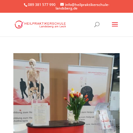
089 381 577 990
info@heilpraktikerschule-
landsberg.de