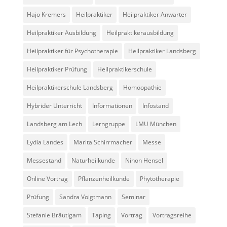
Hajo Kremers
Heilpraktiker
Heilpraktiker Anwärter
Heilpraktiker Ausbildung
Heilpraktikerausbildung
Heilpraktiker für Psychotherapie
Heilpraktiker Landsberg
Heilpraktiker Prüfung
Heilpraktikerschule
Heilpraktikerschule Landsberg
Homöopathie
Hybrider Unterricht
Informationen
Infostand
Landsberg am Lech
Lerngruppe
LMU München
Lydia Landes
Marita Schirrmacher
Messe
Messestand
Naturheilkunde
Ninon Hensel
Online Vortrag
Pflanzenheilkunde
Phytotherapie
Prüfung
Sandra Voigtmann
Seminar
Stefanie Bräutigam
Taping
Vortrag
Vortragsreihe