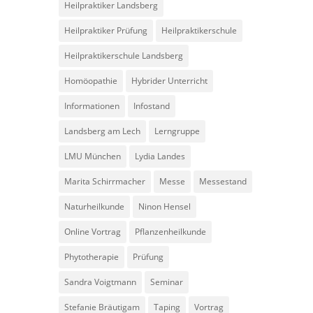
Heilpraktiker Landsberg
Heilpraktiker Prüfung
Heilpraktikerschule
Heilpraktikerschule Landsberg
Homöopathie
Hybrider Unterricht
Informationen
Infostand
Landsberg am Lech
Lerngruppe
LMU München
Lydia Landes
Marita Schirrmacher
Messe
Messestand
Naturheilkunde
Ninon Hensel
Online Vortrag
Pflanzenheilkunde
Phytotherapie
Prüfung
Sandra Voigtmann
Seminar
Stefanie Bräutigam
Taping
Vortrag