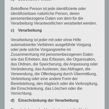
Dezember 2025
Betroffene Person ist jede identifizierte oder
April 2025
identifizierbare natürliche Person, deren
personenbezogene Daten von dem für die
März 2025
Verarbeitung Verantwortlichen verarbeitet werden.
Februar 2025
c) Verarbeitung
Januar 2025
Verarbeitung ist jeder mit oder ohne Hilfe
automatisierter Verfahren ausgeführte Vorgang
Dezember 2024
oder jede solche Vorgangsreihe im
Zusammenhang mit personenbezogenen Daten
September 2024
wie das Erheben, das Erfassen, die Organisation,
August 2024
das Ordnen, die Speicherung, die Anpassung oder
Veränderung, das Auslesen, das Abfragen, die
April 2024
Verwendung, die Offenlegung durch Übermittlung,
Verbreitung oder eine andere Form der
März 2024
Bereitstellung, den Abgleich oder die Verknüpfung,
die Einschränkung, das Löschen oder die
Januar 2024
Vernichtung.
Dezember 2023
d) Einschränkung der Verarbeitung
November 2023