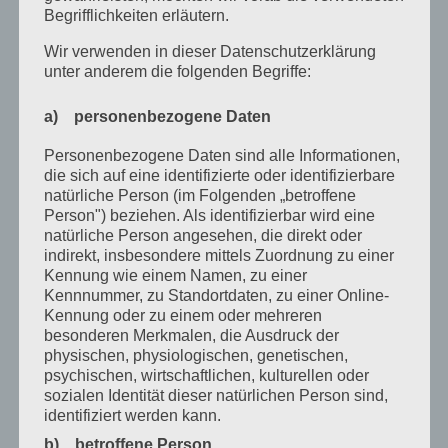
Infos
Begrifflichkeiten erläutern.
Messe
Wir verwenden in dieser Datenschutzerklärung
unter anderem die folgenden Begriffe:
Presse
a) personenbezogene Daten
Prüfung
Personenbezogene Daten sind alle Informationen,
Termine
die sich auf eine identifizierte oder identifizierbare
Veranstaltungen
natürliche Person (im Folgenden „betroffene
Person") beziehen. Als identifizierbar wird eine
Vortagsreihe
natürliche Person angesehen, die direkt oder
indirekt, insbesondere mittels Zuordnung zu einer
Vorträge
Kennung wie einem Namen, zu einer
Kennnummer, zu Standortdaten, zu einer Online-
Archiv
Kennung oder zu einem oder mehreren
besonderen Merkmalen, die Ausdruck der
Juni 2026
physischen, physiologischen, genetischen,
psychischen, wirtschaftlichen, kulturellen oder
März 2026
sozialen Identität dieser natürlichen Person sind,
identifiziert werden kann.
Januar 2026
b) betroffene Person