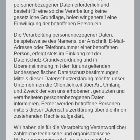
TEILE DIESE VERANSTALTUNG
personenbezogener Daten erforderlich und
besteht für eine solche Verarbeitung keine
gesetzliche Grundlage, holen wir generell eine
Einwilligung der betroffenen Person ein.
Die Verarbeitung personenbezogener Daten,
beispielsweise des Namens, der Anschrift, E-Mail-
Adresse oder Telefonnummer einer betroffenen
Person, erfolgt stets im Einklang mit der
Datenschutz-Grundverordnung und in
Übereinstimmung mit den für uns geltenden
landesspezifischen Datenschutzbestimmungen.
Mittels dieser Datenschutzerklärung möchte unser
Neueste Beiträge
Unternehmen die Öffentlichkeit über Art, Umfang
und Zweck der von uns erhobenen, genutzten und
verarbeiteten personenbezogenen Daten
Mit einem kühlen Kopf lernt es sich
informieren. Ferner werden betroffene Personen
besser
mittels dieser Datenschutzerklärung über die ihnen
zustehenden Rechte aufgeklärt.
Heilpraktiker für Psychotherapie –
Prüfung bis auf weiteres nach dem
Wir haben als für die Verarbeitung Verantwortlicher
zahlreiche technische und organisatorische
ICD10
Maßnahmen umgesetzt, um einen möglichst