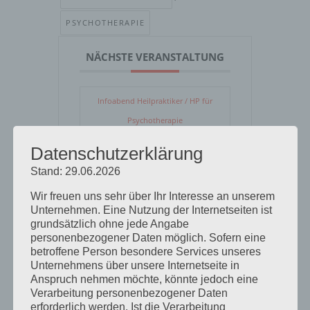
PSYCHOTHERAPIE
NÄCHSTE VERANSTALTUNG
Infoabend Heilpraktiker / HP für
Psychotherapie
Datenschutzerklärung
DATUM
Stand: 29.06.2026
14 Aug. 2026
Wir freuen uns sehr über Ihr Interesse an unserem
Unternehmen. Eine Nutzung der Internetseiten ist
UHRZEIT
grundsätzlich ohne jede Angabe
18:00
personenbezogener Daten möglich. Sofern eine
betroffene Person besondere Services unseres
Unternehmens über unsere Internetseite in
Anspruch nehmen möchte, könnte jedoch eine
Verarbeitung personenbezogener Daten
erforderlich werden. Ist die Verarbeitung