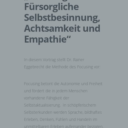
Fürsorgliche
Selbstbesinnung,
Achtsamkeit und
Empathie“
In diesem Vortrag stellt Dr. Rainer
Eggebrecht die Methode des Focusing vor:
Focusing betont die Autonomie und Freiheit
und fördert die in jedem Menschen
vorhandene Fähigkeit der
Selbstaktualisierung. In schöpferischem
Selbsterkunden werden Sprache, bildhaftes
Erleben, Denken, Fühlen und Handeln im
unmittelbaren Erleben aufeinander bezogen.