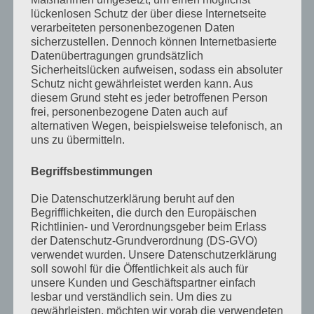
lückenlosen Schutz der über diese Internetseite
20 Jahre Heilpraktikerschule
verarbeiteten personenbezogenen Daten
Landsberg
sicherzustellen. Dennoch können Internetbasierte
Datenübertragungen grundsätzlich
Schriftliche Prüfung vor dem
Sicherheitslücken aufweisen, sodass ein absoluter
Amtsarzt für Heilpraktiker und
Schutz nicht gewährleistet werden kann. Aus
diesem Grund steht es jeder betroffenen Person
Heilpraktiker für Psychotherapie
frei, personenbezogene Daten auch auf
Neu: Dunkelfeld Diagnostik –
alternativen Wegen, beispielsweise telefonisch, an
uns zu übermitteln.
Einführung und Ausbildungen in
Präsenz
Begriffsbestimmungen
Kategorien
Die Datenschutzerklärung beruht auf den
Begrifflichkeiten, die durch den Europäischen
Allgemein
Richtlinien- und Verordnungsgeber beim Erlass
der Datenschutz-Grundverordnung (DS-GVO)
Ausbildung
verwendet wurden. Unsere Datenschutzerklärung
soll sowohl für die Öffentlichkeit als auch für
Heilpraktikergesetz
unsere Kunden und Geschäftspartner einfach
lesbar und verständlich sein. Um dies zu
Heilpratkiker für Psychotherapie
gewährleisten, möchten wir vorab die verwendeten