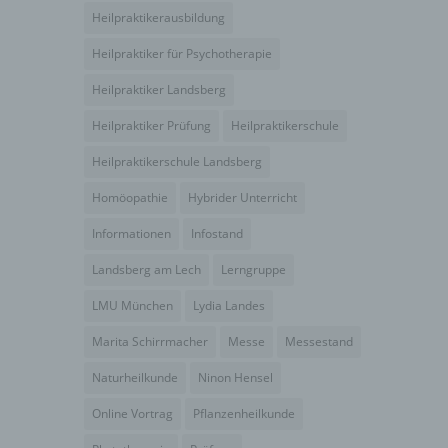
Heilpraktikerausbildung
Verantwortlicher im Sinne der Datenschutz-
Grundverordnung, sonstiger in den Mitgliedstaaten
Heilpraktiker für Psychotherapie
der Europäischen Union geltenden
Heilpraktiker Landsberg
Datenschutzgesetze und anderer Bestimmungen
mit datenschutzrechtlichem Charakter ist die:
Heilpraktiker Prüfung
Heilpraktikerschule
Heilpraktikerschule Landsberg am Lech
Heilpraktikerschule Landsberg
Christina Peitz
Homöopathie
Hybrider Unterricht
Albert-Einstein-Strasse 7
Informationen
Infostand
86899 Landsberg
Landsberg am Lech
Lerngruppe
Deutschland
LMU München
Lydia Landes
089381577990
Marita Schirrmacher
Messe
Messestand
E-Mail: info@heilpraktikerschule-landsberg.de
Naturheilkunde
Ninon Hensel
Cookies / SessionStorage / LocalStorage
Online Vortrag
Pflanzenheilkunde
Die Internetseiten verwenden teilweise so