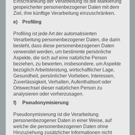
Einschränkung der Verarbeitung ist die Markierung
gespeicherter personenbezogener Daten mit dem
Oktober 2023
Ziel, ihre künftige Verarbeitung einzuschränken.
September 2023
e) Profiling
Juli 2023
Profiling ist jede Art der automatisierten
Verarbeitung personenbezogener Daten, die darin
Juni 2023
besteht, dass diese personenbezogenen Daten
verwendet werden, um bestimmte persönliche
Mai 2023
Aspekte, die sich auf eine natürliche Person
April 2023
beziehen, zu bewerten, insbesondere, um Aspekte
bezüglich Arbeitsleistung, wirtschaftlicher Lage,
März 2023
Gesundheit, persönlicher Vorlieben, Interessen,
Zuverlässigkeit, Verhalten, Aufenthaltsort oder
Februar 2023
Ortswechsel dieser natürlichen Person zu
analysieren oder vorherzusagen.
Dezember 2022
f) Pseudonymisierung
November 2022
Pseudonymisierung ist die Verarbeitung
Oktober 2022
personenbezogener Daten in einer Weise, auf
welche die personenbezogenen Daten ohne
September 2022
Hinzuziehung zusätzlicher Informationen nicht