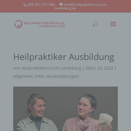
089 381 577 990
info@heilpraktikerschule-
landsberg.de
Heilpraktiker Ausbildung
von
Heilpraktikerschule Landsberg
|
März 23, 2023
|
Allgemein
,
Infos
,
Veranstaltungen