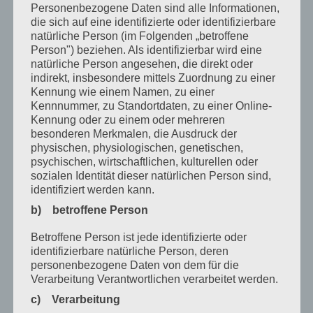
Juli 2020
Personenbezogene Daten sind alle Informationen,
die sich auf eine identifizierte oder identifizierbare
Juni 2020
natürliche Person (im Folgenden „betroffene
Person") beziehen. Als identifizierbar wird eine
Mai 2020
natürliche Person angesehen, die direkt oder
indirekt, insbesondere mittels Zuordnung zu einer
April 2020
Kennung wie einem Namen, zu einer
März 2020
Kennnummer, zu Standortdaten, zu einer Online-
Kennung oder zu einem oder mehreren
Februar 2020
besonderen Merkmalen, die Ausdruck der
physischen, physiologischen, genetischen,
Januar 2020
psychischen, wirtschaftlichen, kulturellen oder
sozialen Identität dieser natürlichen Person sind,
Dezember 2019
identifiziert werden kann.
November 2019
b) betroffene Person
Oktober 2019
Betroffene Person ist jede identifizierte oder
identifizierbare natürliche Person, deren
August 2019
personenbezogene Daten von dem für die
Verarbeitung Verantwortlichen verarbeitet werden.
Juli 2019
c) Verarbeitung
Oktober 2017