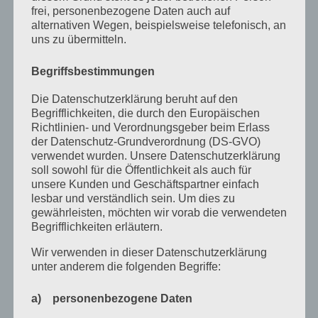
frei, personenbezogene Daten auch auf
April 2022
alternativen Wegen, beispielsweise telefonisch, an
uns zu übermitteln.
Februar 2022
Januar 2022
Begriffsbestimmungen
Dezember 2021
Die Datenschutzerklärung beruht auf den
Begrifflichkeiten, die durch den Europäischen
Oktober 2021
Richtlinien- und Verordnungsgeber beim Erlass
der Datenschutz-Grundverordnung (DS-GVO)
September 2021
verwendet wurden. Unsere Datenschutzerklärung
Mai 2021
soll sowohl für die Öffentlichkeit als auch für
unsere Kunden und Geschäftspartner einfach
März 2021
lesbar und verständlich sein. Um dies zu
gewährleisten, möchten wir vorab die verwendeten
Januar 2021
Begrifflichkeiten erläutern.
Dezember 2020
Wir verwenden in dieser Datenschutzerklärung
unter anderem die folgenden Begriffe:
Oktober 2020
August 2020
a) personenbezogene Daten