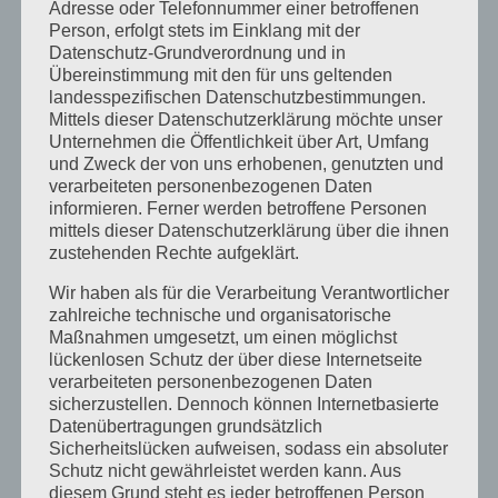
September 2023
Adresse oder Telefonnummer einer betroffenen
Person, erfolgt stets im Einklang mit der
Juli 2023
Datenschutz-Grundverordnung und in
Übereinstimmung mit den für uns geltenden
Juni 2023
landesspezifischen Datenschutzbestimmungen.
Mittels dieser Datenschutzerklärung möchte unser
Mai 2023
Unternehmen die Öffentlichkeit über Art, Umfang
April 2023
und Zweck der von uns erhobenen, genutzten und
verarbeiteten personenbezogenen Daten
März 2023
informieren. Ferner werden betroffene Personen
mittels dieser Datenschutzerklärung über die ihnen
Februar 2023
zustehenden Rechte aufgeklärt.
Dezember 2022
Wir haben als für die Verarbeitung Verantwortlicher
zahlreiche technische und organisatorische
November 2022
Maßnahmen umgesetzt, um einen möglichst
lückenlosen Schutz der über diese Internetseite
Oktober 2022
verarbeiteten personenbezogenen Daten
September 2022
sicherzustellen. Dennoch können Internetbasierte
Datenübertragungen grundsätzlich
August 2022
Sicherheitslücken aufweisen, sodass ein absoluter
Schutz nicht gewährleistet werden kann. Aus
Juli 2022
diesem Grund steht es jeder betroffenen Person