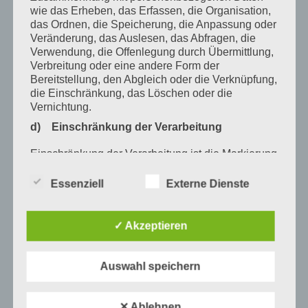
Januar 2021
wie das Erheben, das Erfassen, die Organisation,
das Ordnen, die Speicherung, die Anpassung oder
Dezember 2020
Veränderung, das Auslesen, das Abfragen, die
Verwendung, die Offenlegung durch Übermittlung,
Oktober 2020
Verbreitung oder eine andere Form der
August 2020
Bereitstellung, den Abgleich oder die Verknüpfung,
die Einschränkung, das Löschen oder die
Juli 2020
Vernichtung.
d) Einschränkung der Verarbeitung
Juni 2020
Mai 2020
Einschränkung der Verarbeitung ist die Markierung
gespeicherter personenbezogener Daten mit dem
April 2020
Ziel, ihre künftige Verarbeitung einzuschränken.
Essenziell
Externe Dienste
e) Profiling
März 2020
✓ Akzeptieren
Februar 2020
Profiling ist jede Art der automatisierten
Verarbeitung personenbezogener Daten, die darin
Januar 2020
besteht, dass diese personenbezogenen Daten
Auswahl speichern
verwendet werden, um bestimmte persönliche
Dezember 2019
Aspekte, die sich auf eine natürliche Person
beziehen, zu bewerten, insbesondere, um Aspekte
November 2019
✕ Ablehnen