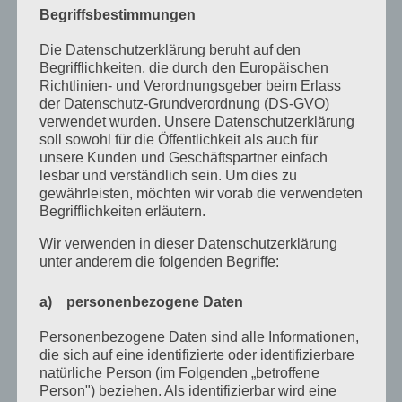
Januar 2024
Begriffsbestimmungen
Dezember 2023
Die Datenschutzerklärung beruht auf den
November 2023
Begrifflichkeiten, die durch den Europäischen
Richtlinien- und Verordnungsgeber beim Erlass
Oktober 2023
der Datenschutz-Grundverordnung (DS-GVO)
verwendet wurden. Unsere Datenschutzerklärung
September 2023
soll sowohl für die Öffentlichkeit als auch für
unsere Kunden und Geschäftspartner einfach
Juli 2023
lesbar und verständlich sein. Um dies zu
gewährleisten, möchten wir vorab die verwendeten
Juni 2023
Begrifflichkeiten erläutern.
Mai 2023
Wir verwenden in dieser Datenschutzerklärung
April 2023
unter anderem die folgenden Begriffe:
März 2023
a) personenbezogene Daten
Februar 2023
Personenbezogene Daten sind alle Informationen,
die sich auf eine identifizierte oder identifizierbare
Dezember 2022
natürliche Person (im Folgenden „betroffene
November 2022
Person") beziehen. Als identifizierbar wird eine