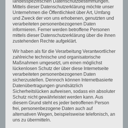
landesspezifischen Datenschutzbestimmungen.
März 2026
Mittels dieser Datenschutzerklärung möchte unser
Unternehmen die Öffentlichkeit über Art, Umfang
Januar 2026
und Zweck der von uns erhobenen, genutzten und
verarbeiteten personenbezogenen Daten
Dezember 2025
informieren. Ferner werden betroffene Personen
mittels dieser Datenschutzerklärung über die ihnen
April 2025
zustehenden Rechte aufgeklärt.
März 2025
Wir haben als für die Verarbeitung Verantwortlicher
Februar 2025
zahlreiche technische und organisatorische
Maßnahmen umgesetzt, um einen möglichst
Januar 2025
lückenlosen Schutz der über diese Internetseite
verarbeiteten personenbezogenen Daten
Dezember 2024
sicherzustellen. Dennoch können Internetbasierte
Datenübertragungen grundsätzlich
September 2024
Sicherheitslücken aufweisen, sodass ein absoluter
Schutz nicht gewährleistet werden kann. Aus
August 2024
diesem Grund steht es jeder betroffenen Person
April 2024
frei, personenbezogene Daten auch auf
alternativen Wegen, beispielsweise telefonisch, an
März 2024
uns zu übermitteln.