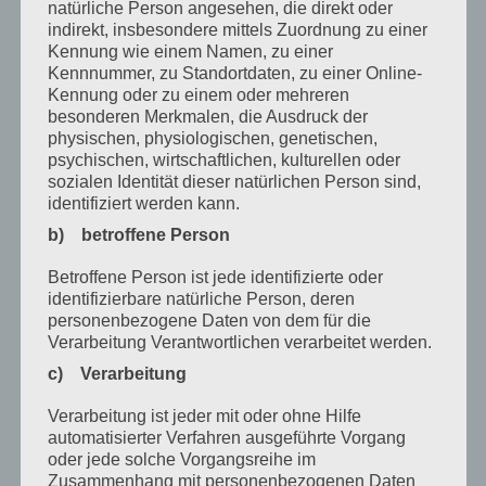
natürliche Person angesehen, die direkt oder
Oktober 2022
indirekt, insbesondere mittels Zuordnung zu einer
Kennung wie einem Namen, zu einer
September 2022
Kennnummer, zu Standortdaten, zu einer Online-
Kennung oder zu einem oder mehreren
August 2022
besonderen Merkmalen, die Ausdruck der
physischen, physiologischen, genetischen,
Juli 2022
psychischen, wirtschaftlichen, kulturellen oder
April 2022
sozialen Identität dieser natürlichen Person sind,
identifiziert werden kann.
Februar 2022
b) betroffene Person
Januar 2022
Betroffene Person ist jede identifizierte oder
Dezember 2021
identifizierbare natürliche Person, deren
personenbezogene Daten von dem für die
Oktober 2021
Verarbeitung Verantwortlichen verarbeitet werden.
c) Verarbeitung
September 2021
Mai 2021
Verarbeitung ist jeder mit oder ohne Hilfe
automatisierter Verfahren ausgeführte Vorgang
März 2021
oder jede solche Vorgangsreihe im
Zusammenhang mit personenbezogenen Daten