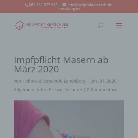
089 381 577 990
info@heilpraktikerschule-
landsberg.de
Impfpflicht Masern ab
März 2020
von
Heilpraktikerschule Landsberg
|
Jan. 31, 2020
|
Allgemein
,
Infos
,
Presse
,
Termine
|
0 Kommentare