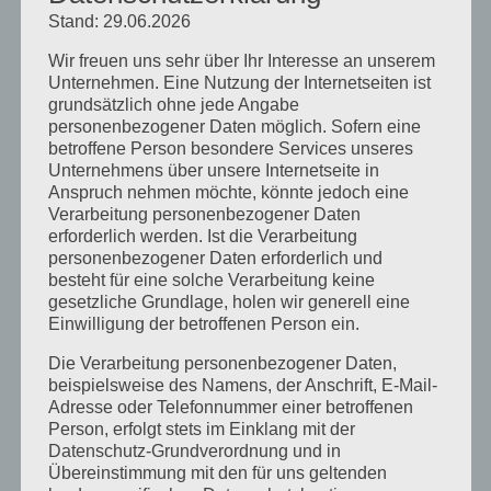
Heilpraktikergesetz
Stand: 29.06.2026
Heilpratkiker für Psychotherapie
Wir freuen uns sehr über Ihr Interesse an unserem
Unternehmen. Eine Nutzung der Internetseiten ist
Infos
grundsätzlich ohne jede Angabe
personenbezogener Daten möglich. Sofern eine
Messe
betroffene Person besondere Services unseres
Unternehmens über unsere Internetseite in
Presse
Anspruch nehmen möchte, könnte jedoch eine
Verarbeitung personenbezogener Daten
Prüfung
erforderlich werden. Ist die Verarbeitung
Termine
personenbezogener Daten erforderlich und
besteht für eine solche Verarbeitung keine
Veranstaltungen
gesetzliche Grundlage, holen wir generell eine
Einwilligung der betroffenen Person ein.
Vortagsreihe
Die Verarbeitung personenbezogener Daten,
Vorträge
beispielsweise des Namens, der Anschrift, E-Mail-
Adresse oder Telefonnummer einer betroffenen
Person, erfolgt stets im Einklang mit der
Archiv
Datenschutz-Grundverordnung und in
Juni 2026
Übereinstimmung mit den für uns geltenden