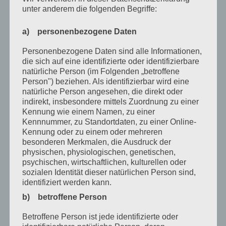
September 2021
unter anderem die folgenden Begriffe:
Mai 2021
a) personenbezogene Daten
März 2021
Personenbezogene Daten sind alle Informationen,
Januar 2021
die sich auf eine identifizierte oder identifizierbare
natürliche Person (im Folgenden „betroffene
Dezember 2020
Person") beziehen. Als identifizierbar wird eine
natürliche Person angesehen, die direkt oder
Oktober 2020
indirekt, insbesondere mittels Zuordnung zu einer
Kennung wie einem Namen, zu einer
August 2020
Kennnummer, zu Standortdaten, zu einer Online-
Kennung oder zu einem oder mehreren
Juli 2020
besonderen Merkmalen, die Ausdruck der
Juni 2020
physischen, physiologischen, genetischen,
psychischen, wirtschaftlichen, kulturellen oder
Mai 2020
sozialen Identität dieser natürlichen Person sind,
identifiziert werden kann.
April 2020
b) betroffene Person
März 2020
Betroffene Person ist jede identifizierte oder
Februar 2020