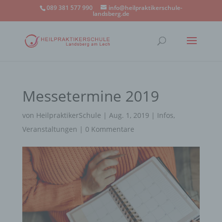
089 381 577 990
info@heilpraktikerschule-
landsberg.de
Messetermine 2019
von
HeilpraktikerSchule
|
Aug. 1, 2019
|
Infos
,
Veranstaltungen
|
0 Kommentare