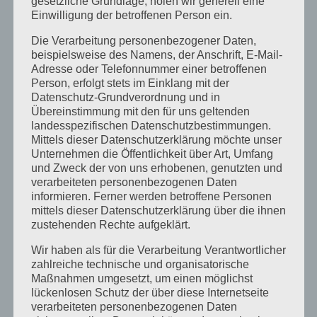
gesetzliche Grundlage, holen wir generell eine
August 2024
Einwilligung der betroffenen Person ein.
April 2024
Die Verarbeitung personenbezogener Daten,
beispielsweise des Namens, der Anschrift, E-Mail-
März 2024
Adresse oder Telefonnummer einer betroffenen
Januar 2024
Person, erfolgt stets im Einklang mit der
Datenschutz-Grundverordnung und in
Dezember 2023
Übereinstimmung mit den für uns geltenden
landesspezifischen Datenschutzbestimmungen.
November 2023
Mittels dieser Datenschutzerklärung möchte unser
Unternehmen die Öffentlichkeit über Art, Umfang
Oktober 2023
und Zweck der von uns erhobenen, genutzten und
verarbeiteten personenbezogenen Daten
September 2023
informieren. Ferner werden betroffene Personen
Juli 2023
mittels dieser Datenschutzerklärung über die ihnen
zustehenden Rechte aufgeklärt.
Juni 2023
Wir haben als für die Verarbeitung Verantwortlicher
Mai 2023
zahlreiche technische und organisatorische
Maßnahmen umgesetzt, um einen möglichst
April 2023
lückenlosen Schutz der über diese Internetseite
verarbeiteten personenbezogenen Daten
März 2023