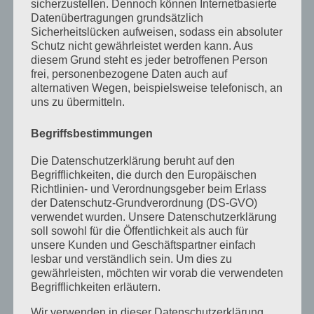
sicherzustellen. Dennoch können Internetbasierte
Datenübertragungen grundsätzlich
Februar 2023
Sicherheitslücken aufweisen, sodass ein absoluter
Dezember 2022
Schutz nicht gewährleistet werden kann. Aus
diesem Grund steht es jeder betroffenen Person
November 2022
frei, personenbezogene Daten auch auf
alternativen Wegen, beispielsweise telefonisch, an
Oktober 2022
uns zu übermitteln.
September 2022
Begriffsbestimmungen
August 2022
Die Datenschutzerklärung beruht auf den
Juli 2022
Begrifflichkeiten, die durch den Europäischen
Richtlinien- und Verordnungsgeber beim Erlass
April 2022
der Datenschutz-Grundverordnung (DS-GVO)
verwendet wurden. Unsere Datenschutzerklärung
Februar 2022
soll sowohl für die Öffentlichkeit als auch für
unsere Kunden und Geschäftspartner einfach
Januar 2022
lesbar und verständlich sein. Um dies zu
Dezember 2021
gewährleisten, möchten wir vorab die verwendeten
Begrifflichkeiten erläutern.
Oktober 2021
Wir verwenden in dieser Datenschutzerklärung