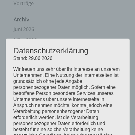
Vorträge
Archiv
Juni 2026
März 2026
Datenschutzerklärung
Januar 2026
Stand: 29.06.2026
Dezember 2025
Wir freuen uns sehr über Ihr Interesse an unserem
April 2025
Unternehmen. Eine Nutzung der Internetseiten ist
grundsätzlich ohne jede Angabe
März 2025
personenbezogener Daten möglich. Sofern eine
betroffene Person besondere Services unseres
Februar 2025
Unternehmens über unsere Internetseite in
Januar 2025
Anspruch nehmen möchte, könnte jedoch eine
Verarbeitung personenbezogener Daten
Dezember 2024
erforderlich werden. Ist die Verarbeitung
personenbezogener Daten erforderlich und
September 2024
besteht für eine solche Verarbeitung keine