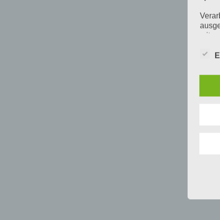
Verar
ausge
mit p
Organ
Verän
E
Offen
Berei
Lösch
d) E
Einsc
perso
einzu
e) Pr
Profi
Daten
werde
Perso
Arbei