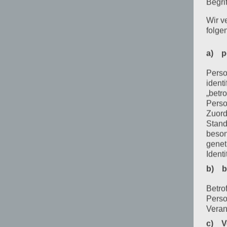
Begrif
Wir v
folge
a) p
Perso
ident
„betro
Perso
Zuord
Stand
beson
genet
Identi
b) b
Betrof
Perso
Veran
c) V