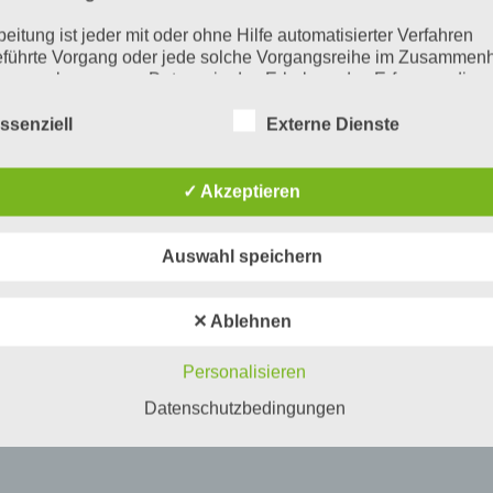
beitung ist jeder mit oder ohne Hilfe automatisierter Verfahren
führte Vorgang oder jede solche Vorgangsreihe im Zusammen
ersonenbezogenen Daten wie das Erheben, das Erfassen, die
isation, das Ordnen, die Speicherung, die Anpassung oder
derung, das Auslesen, das Abfragen, die Verwendung, die
ssenziell
Externe Dienste
legung durch Übermittlung, Verbreitung oder eine andere Form 
tstellung, den Abgleich oder die Verknüpfung, die Einschränkun
en oder die Vernichtung.
✓ Akzeptieren
inschränkung der Verarbeitung
Auswahl speichern
hränkung der Verarbeitung ist die Markierung gespeicherter
nenbezogener Daten mit dem Ziel, ihre künftige Verarbeitung
schränken.
✕ Ablehnen
ofiling
Personalisieren
ling ist jede Art der automatisierten Verarbeitung personenbezo
, die darin besteht, dass diese personenbezogenen Daten ver
Datenschutzbedingungen
n, um bestimmte persönliche Aspekte, die sich auf eine natürli
n beziehen, zu bewerten, insbesondere, um Aspekte bezüglich
tsleistung, wirtschaftlicher Lage, Gesundheit, persönlicher Vorli