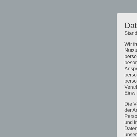
Dat
Stand
Wir f
Nutzu
perso
beson
Anspr
perso
perso
Verar
Einwi
Die V
der A
Perso
und i
Daten
unser