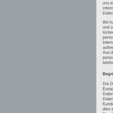
uns e
infor
Daten
Wir h
und o
lücke
perso
Inter
aufwe
Aus d
perso
telef
Begr
Die D
Europ
Daten
Daten
Kunde
dies 