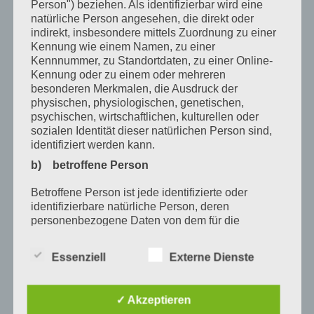
Februar 2020
Person") beziehen. Als identifizierbar wird eine
natürliche Person angesehen, die direkt oder
Januar 2020
indirekt, insbesondere mittels Zuordnung zu einer
Kennung wie einem Namen, zu einer
Dezember 2019
Kennnummer, zu Standortdaten, zu einer Online-
Kennung oder zu einem oder mehreren
November 2019
besonderen Merkmalen, die Ausdruck der
Oktober 2019
physischen, physiologischen, genetischen,
psychischen, wirtschaftlichen, kulturellen oder
August 2019
sozialen Identität dieser natürlichen Person sind,
identifiziert werden kann.
Juli 2019
b) betroffene Person
Oktober 2017
Betroffene Person ist jede identifizierte oder
Juli 2017
identifizierbare natürliche Person, deren
personenbezogene Daten von dem für die
Verarbeitung Verantwortlichen verarbeitet werden.
Schlagwörter
c) Verarbeitung
Essenziell
Externe Dienste
Andrea Lorenz
Andreas Holzknecht
Ausbildung
Verarbeitung ist jeder mit oder ohne Hilfe
Bayern
berufsbezogenen Weiterbildung
automatisierter Verfahren ausgeführte Vorgang
✓ Akzeptieren
oder jede solche Vorgangsreihe im