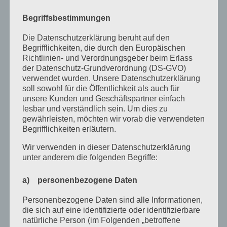
September 2021
Begriffsbestimmungen
Mai 2021
Die Datenschutzerklärung beruht auf den
März 2021
Begrifflichkeiten, die durch den Europäischen
Richtlinien- und Verordnungsgeber beim Erlass
Januar 2021
der Datenschutz-Grundverordnung (DS-GVO)
verwendet wurden. Unsere Datenschutzerklärung
Dezember 2020
soll sowohl für die Öffentlichkeit als auch für
unsere Kunden und Geschäftspartner einfach
Oktober 2020
lesbar und verständlich sein. Um dies zu
August 2020
gewährleisten, möchten wir vorab die verwendeten
Begrifflichkeiten erläutern.
Juli 2020
Wir verwenden in dieser Datenschutzerklärung
Juni 2020
unter anderem die folgenden Begriffe:
Mai 2020
a) personenbezogene Daten
April 2020
Personenbezogene Daten sind alle Informationen,
März 2020
die sich auf eine identifizierte oder identifizierbare
natürliche Person (im Folgenden „betroffene