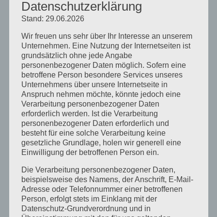
Datenschutzerklärung
August 2024
Stand: 29.06.2026
April 2024
Wir freuen uns sehr über Ihr Interesse an unserem
März 2024
Unternehmen. Eine Nutzung der Internetseiten ist
grundsätzlich ohne jede Angabe
Januar 2024
personenbezogener Daten möglich. Sofern eine
betroffene Person besondere Services unseres
Dezember 2023
Unternehmens über unsere Internetseite in
November 2023
Anspruch nehmen möchte, könnte jedoch eine
Verarbeitung personenbezogener Daten
Oktober 2023
erforderlich werden. Ist die Verarbeitung
personenbezogener Daten erforderlich und
September 2023
besteht für eine solche Verarbeitung keine
gesetzliche Grundlage, holen wir generell eine
Juli 2023
Einwilligung der betroffenen Person ein.
Juni 2023
Die Verarbeitung personenbezogener Daten,
beispielsweise des Namens, der Anschrift, E-Mail-
Mai 2023
Adresse oder Telefonnummer einer betroffenen
April 2023
Person, erfolgt stets im Einklang mit der
Datenschutz-Grundverordnung und in
März 2023