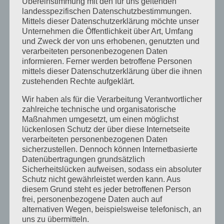
Übereinstimmung mit den für uns geltenden
landesspezifischen Datenschutzbestimmungen.
Februar 2023
Mittels dieser Datenschutzerklärung möchte unser
Unternehmen die Öffentlichkeit über Art, Umfang
Dezember 2022
und Zweck der von uns erhobenen, genutzten und
verarbeiteten personenbezogenen Daten
November 2022
informieren. Ferner werden betroffene Personen
Oktober 2022
mittels dieser Datenschutzerklärung über die ihnen
zustehenden Rechte aufgeklärt.
September 2022
Wir haben als für die Verarbeitung Verantwortlicher
August 2022
zahlreiche technische und organisatorische
Maßnahmen umgesetzt, um einen möglichst
Juli 2022
lückenlosen Schutz der über diese Internetseite
verarbeiteten personenbezogenen Daten
April 2022
sicherzustellen. Dennoch können Internetbasierte
Datenübertragungen grundsätzlich
Februar 2022
Sicherheitslücken aufweisen, sodass ein absoluter
Januar 2022
Schutz nicht gewährleistet werden kann. Aus
diesem Grund steht es jeder betroffenen Person
Dezember 2021
frei, personenbezogene Daten auch auf
alternativen Wegen, beispielsweise telefonisch, an
Oktober 2021
uns zu übermitteln.