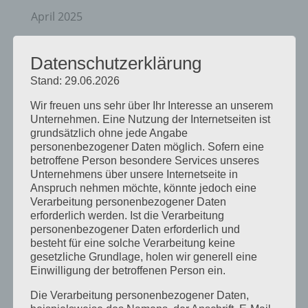
April 2025
März 2025
Datenschutzerklärung
Februar 2025
Stand: 29.06.2026
Januar 2025
Wir freuen uns sehr über Ihr Interesse an unserem
Dezember 2024
Unternehmen. Eine Nutzung der Internetseiten ist
grundsätzlich ohne jede Angabe
September 2024
personenbezogener Daten möglich. Sofern eine
betroffene Person besondere Services unseres
August 2024
Unternehmens über unsere Internetseite in
Anspruch nehmen möchte, könnte jedoch eine
April 2024
Verarbeitung personenbezogener Daten
März 2024
erforderlich werden. Ist die Verarbeitung
personenbezogener Daten erforderlich und
Januar 2024
besteht für eine solche Verarbeitung keine
gesetzliche Grundlage, holen wir generell eine
Dezember 2023
Einwilligung der betroffenen Person ein.
November 2023
Die Verarbeitung personenbezogener Daten,