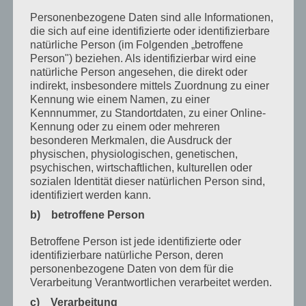
August 2020
Personenbezogene Daten sind alle Informationen,
die sich auf eine identifizierte oder identifizierbare
Juli 2020
natürliche Person (im Folgenden „betroffene
Juni 2020
Person") beziehen. Als identifizierbar wird eine
natürliche Person angesehen, die direkt oder
Mai 2020
indirekt, insbesondere mittels Zuordnung zu einer
Kennung wie einem Namen, zu einer
April 2020
Kennnummer, zu Standortdaten, zu einer Online-
Kennung oder zu einem oder mehreren
März 2020
besonderen Merkmalen, die Ausdruck der
physischen, physiologischen, genetischen,
Februar 2020
psychischen, wirtschaftlichen, kulturellen oder
Januar 2020
sozialen Identität dieser natürlichen Person sind,
identifiziert werden kann.
Dezember 2019
b) betroffene Person
November 2019
Betroffene Person ist jede identifizierte oder
Oktober 2019
identifizierbare natürliche Person, deren
personenbezogene Daten von dem für die
August 2019
Verarbeitung Verantwortlichen verarbeitet werden.
Juli 2019
c) Verarbeitung