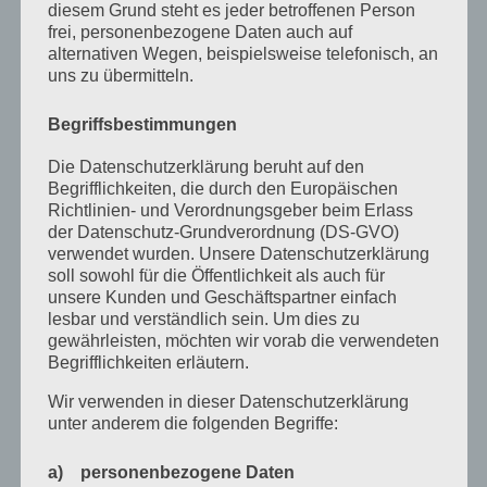
diesem Grund steht es jeder betroffenen Person
Juli 2022
frei, personenbezogene Daten auch auf
alternativen Wegen, beispielsweise telefonisch, an
April 2022
uns zu übermitteln.
Februar 2022
Begriffsbestimmungen
Januar 2022
Die Datenschutzerklärung beruht auf den
Dezember 2021
Begrifflichkeiten, die durch den Europäischen
Richtlinien- und Verordnungsgeber beim Erlass
Oktober 2021
der Datenschutz-Grundverordnung (DS-GVO)
verwendet wurden. Unsere Datenschutzerklärung
September 2021
soll sowohl für die Öffentlichkeit als auch für
unsere Kunden und Geschäftspartner einfach
Mai 2021
lesbar und verständlich sein. Um dies zu
gewährleisten, möchten wir vorab die verwendeten
März 2021
Begrifflichkeiten erläutern.
Januar 2021
Wir verwenden in dieser Datenschutzerklärung
Dezember 2020
unter anderem die folgenden Begriffe:
Oktober 2020
a) personenbezogene Daten