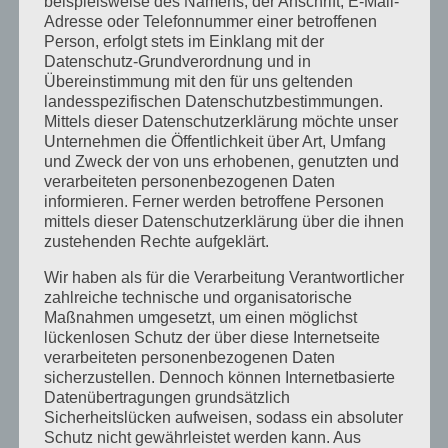
beispielsweise des Namens, der Anschrift, E-Mail-
Oktober 2023
Adresse oder Telefonnummer einer betroffenen
Person, erfolgt stets im Einklang mit der
September 2023
Datenschutz-Grundverordnung und in
Juli 2023
Übereinstimmung mit den für uns geltenden
landesspezifischen Datenschutzbestimmungen.
Juni 2023
Mittels dieser Datenschutzerklärung möchte unser
Unternehmen die Öffentlichkeit über Art, Umfang
Mai 2023
und Zweck der von uns erhobenen, genutzten und
verarbeiteten personenbezogenen Daten
April 2023
informieren. Ferner werden betroffene Personen
mittels dieser Datenschutzerklärung über die ihnen
März 2023
zustehenden Rechte aufgeklärt.
Februar 2023
Wir haben als für die Verarbeitung Verantwortlicher
Dezember 2022
zahlreiche technische und organisatorische
Maßnahmen umgesetzt, um einen möglichst
November 2022
lückenlosen Schutz der über diese Internetseite
verarbeiteten personenbezogenen Daten
Oktober 2022
sicherzustellen. Dennoch können Internetbasierte
Datenübertragungen grundsätzlich
September 2022
Sicherheitslücken aufweisen, sodass ein absoluter
Schutz nicht gewährleistet werden kann. Aus
August 2022