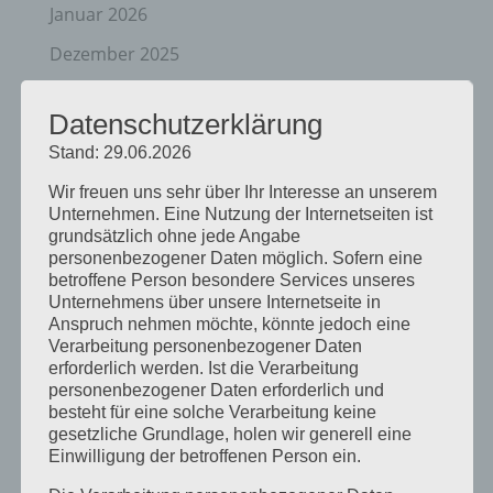
Januar 2026
Dezember 2025
April 2025
Datenschutzerklärung
März 2025
Stand: 29.06.2026
Februar 2025
Wir freuen uns sehr über Ihr Interesse an unserem
Januar 2025
Unternehmen. Eine Nutzung der Internetseiten ist
grundsätzlich ohne jede Angabe
Dezember 2024
personenbezogener Daten möglich. Sofern eine
betroffene Person besondere Services unseres
September 2024
Unternehmens über unsere Internetseite in
Anspruch nehmen möchte, könnte jedoch eine
August 2024
Verarbeitung personenbezogener Daten
April 2024
erforderlich werden. Ist die Verarbeitung
personenbezogener Daten erforderlich und
März 2024
besteht für eine solche Verarbeitung keine
gesetzliche Grundlage, holen wir generell eine
Januar 2024
Einwilligung der betroffenen Person ein.
Dezember 2023