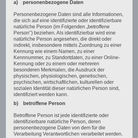
Dezember 2020
a) personenbezogene Daten
Oktober 2020
Personenbezogene Daten sind alle Informationen,
die sich auf eine identifizierte oder identifizierbare
August 2020
natürliche Person (im Folgenden „betroffene
Juli 2020
Person") beziehen. Als identifizierbar wird eine
natürliche Person angesehen, die direkt oder
Juni 2020
indirekt, insbesondere mittels Zuordnung zu einer
Kennung wie einem Namen, zu einer
Mai 2020
Kennnummer, zu Standortdaten, zu einer Online-
Kennung oder zu einem oder mehreren
April 2020
besonderen Merkmalen, die Ausdruck der
physischen, physiologischen, genetischen,
März 2020
psychischen, wirtschaftlichen, kulturellen oder
Februar 2020
sozialen Identität dieser natürlichen Person sind,
identifiziert werden kann.
Januar 2020
b) betroffene Person
Dezember 2019
Betroffene Person ist jede identifizierte oder
November 2019
identifizierbare natürliche Person, deren
personenbezogene Daten von dem für die
Oktober 2019
Verarbeitung Verantwortlichen verarbeitet werden.