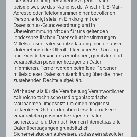
Die Verarbeitung personenbezogener Daten,
beispielsweise des Namens, der Anschrift, E-Mail-
November 2023
Adresse oder Telefonnummer einer betroffenen
Person, erfolgt stets im Einklang mit der
Oktober 2023
Datenschutz-Grundverordnung und in
September 2023
Übereinstimmung mit den für uns geltenden
landesspezifischen Datenschutzbestimmungen.
Juli 2023
Mittels dieser Datenschutzerklärung möchte unser
Unternehmen die Öffentlichkeit über Art, Umfang
Juni 2023
und Zweck der von uns erhobenen, genutzten und
verarbeiteten personenbezogenen Daten
Mai 2023
informieren. Ferner werden betroffene Personen
mittels dieser Datenschutzerklärung über die ihnen
April 2023
zustehenden Rechte aufgeklärt.
März 2023
Wir haben als für die Verarbeitung Verantwortlicher
Februar 2023
zahlreiche technische und organisatorische
Maßnahmen umgesetzt, um einen möglichst
Dezember 2022
lückenlosen Schutz der über diese Internetseite
verarbeiteten personenbezogenen Daten
November 2022
sicherzustellen. Dennoch können Internetbasierte
Datenübertragungen grundsätzlich
Oktober 2022
Sicherheitslücken aufweisen, sodass ein absoluter