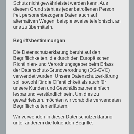
Schutz nicht gewährleistet werden kann. Aus
September 2022
diesem Grund steht es jeder betroffenen Person
August 2022
frei, personenbezogene Daten auch auf
alternativen Wegen, beispielsweise telefonisch, an
Juli 2022
uns zu übermitteln.
April 2022
Begriffsbestimmungen
Februar 2022
Die Datenschutzerklärung beruht auf den
Januar 2022
Begrifflichkeiten, die durch den Europäischen
Richtlinien- und Verordnungsgeber beim Erlass
Dezember 2021
der Datenschutz-Grundverordnung (DS-GVO)
verwendet wurden. Unsere Datenschutzerklärung
Oktober 2021
soll sowohl für die Öffentlichkeit als auch für
unsere Kunden und Geschäftspartner einfach
September 2021
lesbar und verständlich sein. Um dies zu
gewährleisten, möchten wir vorab die verwendeten
Mai 2021
Begrifflichkeiten erläutern.
März 2021
Wir verwenden in dieser Datenschutzerklärung
Januar 2021
unter anderem die folgenden Begriffe: