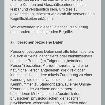
unsere Kunden und Geschäftspartner einfach
September 2022
lesbar und verständlich sein. Um dies zu
gewährleisten, möchten wir vorab die verwendeten
August 2022
Begrifflichkeiten erläutern.
Juli 2022
Wir verwenden in dieser Datenschutzerklärung
unter anderem die folgenden Begriffe:
April 2022
Februar 2022
a) personenbezogene Daten
Januar 2022
Personenbezogene Daten sind alle Informationen,
die sich auf eine identifizierte oder identifizierbare
Dezember 2021
natürliche Person (im Folgenden „betroffene
Person") beziehen. Als identifizierbar wird eine
Oktober 2021
natürliche Person angesehen, die direkt oder
indirekt, insbesondere mittels Zuordnung zu einer
September 2021
Kennung wie einem Namen, zu einer
Mai 2021
Kennnummer, zu Standortdaten, zu einer Online-
Kennung oder zu einem oder mehreren
März 2021
besonderen Merkmalen, die Ausdruck der
physischen, physiologischen, genetischen,
Januar 2021
psychischen, wirtschaftlichen, kulturellen oder