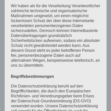
Dezember 2023
Wir haben als für die Verarbeitung Verantwortlicher
zahlreiche technische und organisatorische
November 2023
Maßnahmen umgesetzt, um einen möglichst
lückenlosen Schutz der über diese Internetseite
Oktober 2023
verarbeiteten personenbezogenen Daten
September 2023
sicherzustellen. Dennoch können Internetbasierte
Datenübertragungen grundsätzlich
Juli 2023
Sicherheitslücken aufweisen, sodass ein absoluter
Schutz nicht gewährleistet werden kann. Aus
Juni 2023
diesem Grund steht es jeder betroffenen Person
frei, personenbezogene Daten auch auf
Mai 2023
alternativen Wegen, beispielsweise telefonisch, an
uns zu übermitteln.
April 2023
März 2023
Begriffsbestimmungen
Februar 2023
Die Datenschutzerklärung beruht auf den
Begrifflichkeiten, die durch den Europäischen
Dezember 2022
Richtlinien- und Verordnungsgeber beim Erlass
der Datenschutz-Grundverordnung (DS-GVO)
November 2022
verwendet wurden. Unsere Datenschutzerklärung
Oktober 2022
soll sowohl für die Öffentlichkeit als auch für