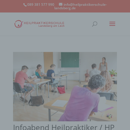
089 381 577 990
info@heilpraktikerschule-
landsberg.de
Infoabend Heilpraktiker / HP