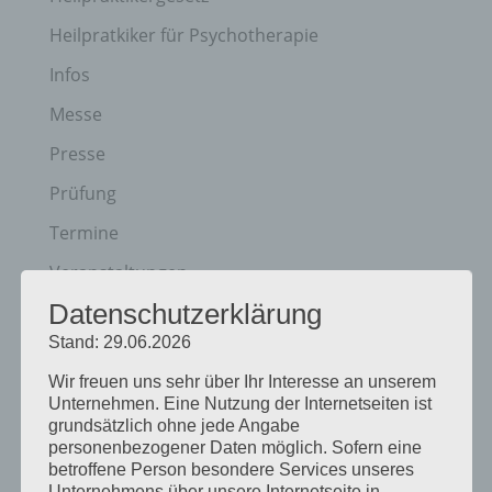
Heilpratkiker für Psychotherapie
Infos
Messe
Presse
Prüfung
Termine
Veranstaltungen
Datenschutzerklärung
Vortagsreihe
Stand: 29.06.2026
Vorträge
Wir freuen uns sehr über Ihr Interesse an unserem
Unternehmen. Eine Nutzung der Internetseiten ist
Archiv
grundsätzlich ohne jede Angabe
Juni 2026
personenbezogener Daten möglich. Sofern eine
betroffene Person besondere Services unseres
März 2026
Unternehmens über unsere Internetseite in