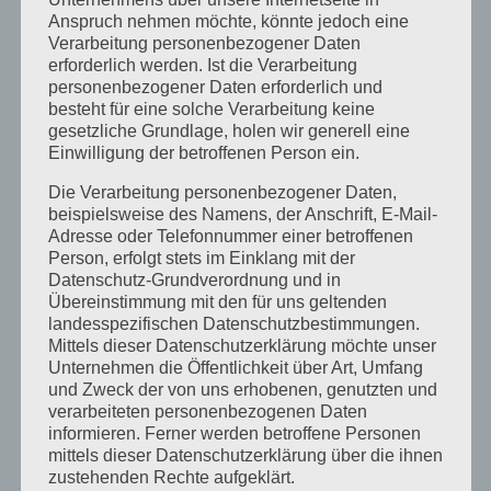
Anspruch nehmen möchte, könnte jedoch eine
Januar 2026
Verarbeitung personenbezogener Daten
erforderlich werden. Ist die Verarbeitung
Dezember 2025
personenbezogener Daten erforderlich und
besteht für eine solche Verarbeitung keine
April 2025
gesetzliche Grundlage, holen wir generell eine
März 2025
Einwilligung der betroffenen Person ein.
Februar 2025
Die Verarbeitung personenbezogener Daten,
beispielsweise des Namens, der Anschrift, E-Mail-
Januar 2025
Adresse oder Telefonnummer einer betroffenen
Person, erfolgt stets im Einklang mit der
Dezember 2024
Datenschutz-Grundverordnung und in
Übereinstimmung mit den für uns geltenden
September 2024
landesspezifischen Datenschutzbestimmungen.
Mittels dieser Datenschutzerklärung möchte unser
August 2024
Unternehmen die Öffentlichkeit über Art, Umfang
April 2024
und Zweck der von uns erhobenen, genutzten und
verarbeiteten personenbezogenen Daten
März 2024
informieren. Ferner werden betroffene Personen
mittels dieser Datenschutzerklärung über die ihnen
Januar 2024
zustehenden Rechte aufgeklärt.