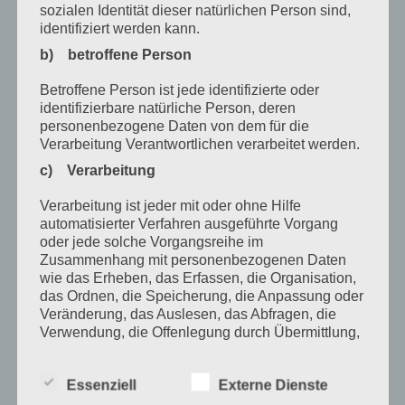
sozialen Identität dieser natürlichen Person sind,
Dezember 2020
identifiziert werden kann.
Oktober 2020
b) betroffene Person
August 2020
Betroffene Person ist jede identifizierte oder
identifizierbare natürliche Person, deren
Juli 2020
personenbezogene Daten von dem für die
Verarbeitung Verantwortlichen verarbeitet werden.
Juni 2020
c) Verarbeitung
Mai 2020
Verarbeitung ist jeder mit oder ohne Hilfe
April 2020
automatisierter Verfahren ausgeführte Vorgang
oder jede solche Vorgangsreihe im
März 2020
Zusammenhang mit personenbezogenen Daten
Februar 2020
wie das Erheben, das Erfassen, die Organisation,
das Ordnen, die Speicherung, die Anpassung oder
Januar 2020
Veränderung, das Auslesen, das Abfragen, die
Verwendung, die Offenlegung durch Übermittlung,
Dezember 2019
Verbreitung oder eine andere Form der
Bereitstellung, den Abgleich oder die Verknüpfung,
November 2019
Essenziell
Externe Dienste
die Einschränkung, das Löschen oder die
Vernichtung.