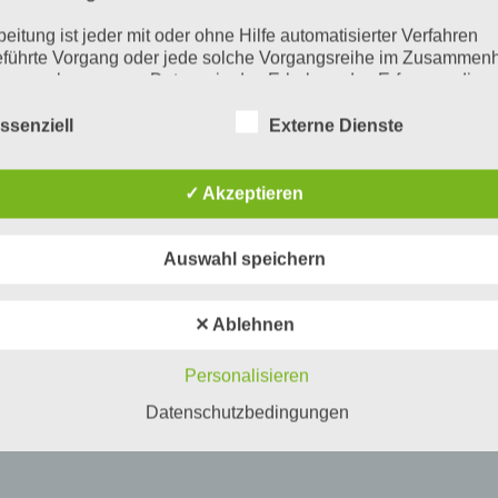
beitung ist jeder mit oder ohne Hilfe automatisierter Verfahren
führte Vorgang oder jede solche Vorgangsreihe im Zusammen
ersonenbezogenen Daten wie das Erheben, das Erfassen, die
isation, das Ordnen, die Speicherung, die Anpassung oder
derung, das Auslesen, das Abfragen, die Verwendung, die
ssenziell
Externe Dienste
legung durch Übermittlung, Verbreitung oder eine andere Form 
tstellung, den Abgleich oder die Verknüpfung, die Einschränkun
en oder die Vernichtung.
✓ Akzeptieren
inschränkung der Verarbeitung
Auswahl speichern
hränkung der Verarbeitung ist die Markierung gespeicherter
nenbezogener Daten mit dem Ziel, ihre künftige Verarbeitung
schränken.
✕ Ablehnen
ofiling
Personalisieren
ling ist jede Art der automatisierten Verarbeitung personenbezo
, die darin besteht, dass diese personenbezogenen Daten ver
Datenschutzbedingungen
n, um bestimmte persönliche Aspekte, die sich auf eine natürli
n beziehen, zu bewerten, insbesondere, um Aspekte bezüglich
tsleistung, wirtschaftlicher Lage, Gesundheit, persönlicher Vorli