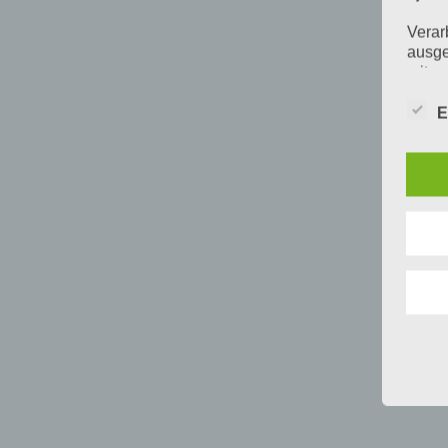
Verar
ausge
mit p
Organ
Verän
E
Offen
Berei
Lösch
d) E
Einsc
perso
einzu
e) Pr
Profi
Daten
werde
Perso
Arbei