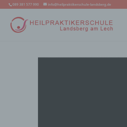
089 381 577 990
info@heilpraktikerschule-landsberg.de