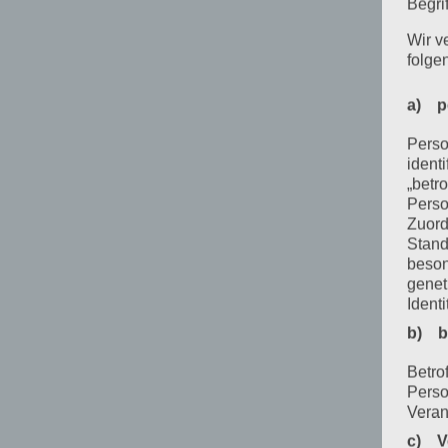
Begrif
Wir v
folge
a) p
Perso
ident
„betro
Perso
Zuord
Stand
beson
genet
Identi
b) b
Betrof
Perso
Veran
c) V