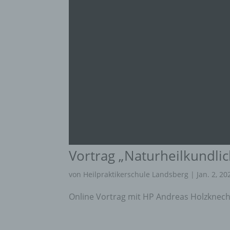
Vortrag „Naturheilkundli
von
Heilpraktikerschule Landsberg
|
Jan. 2, 20
Online Vortrag mit HP Andreas Holzknec