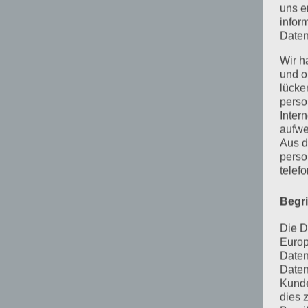
uns e
infor
Daten
Wir h
und o
lücke
perso
Inter
aufwe
Aus d
perso
telef
Begr
Die D
Europ
Daten
Daten
Kunde
dies 