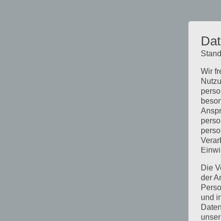
Dat
Stand
Wir f
Nutzu
perso
beson
Anspr
perso
perso
Verar
Einwi
Die V
der A
Perso
und i
Daten
unser