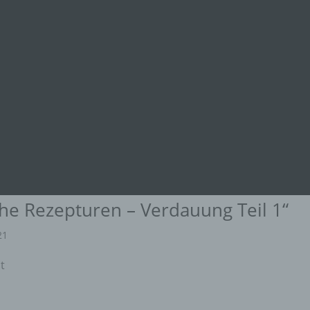
che Rezepturen – Verdauung Teil 1“
21
ht