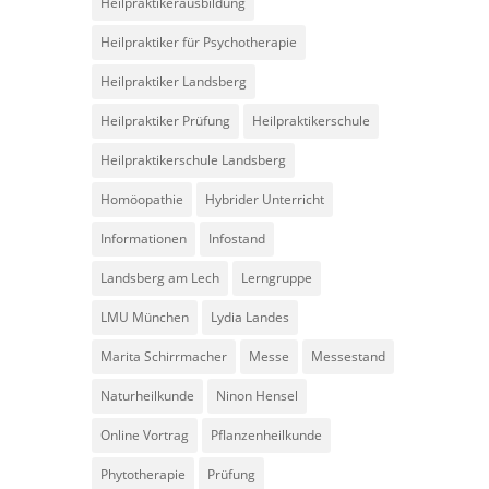
Heilpraktikerausbildung
Heilpraktiker für Psychotherapie
Heilpraktiker Landsberg
Heilpraktiker Prüfung
Heilpraktikerschule
Heilpraktikerschule Landsberg
Homöopathie
Hybrider Unterricht
Informationen
Infostand
Landsberg am Lech
Lerngruppe
LMU München
Lydia Landes
Marita Schirrmacher
Messe
Messestand
Naturheilkunde
Ninon Hensel
Online Vortrag
Pflanzenheilkunde
Phytotherapie
Prüfung