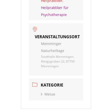
Heilpraktiker,
Heilpraktiker für
Psychotherapie
VERANSTALTUNGSORT
Memminger
Naturheiltage
Stadthalle Memmingen,
Königsgraben 22, 87700
Memmingen
KATEGORIE
Messe