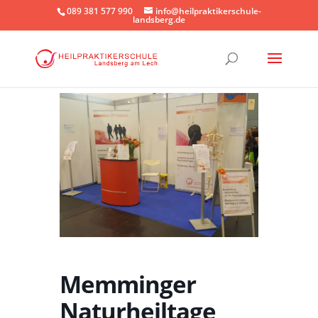
089 381 577 990
info@heilpraktikerschule-
landsberg.de
Memminger
Naturheiltage