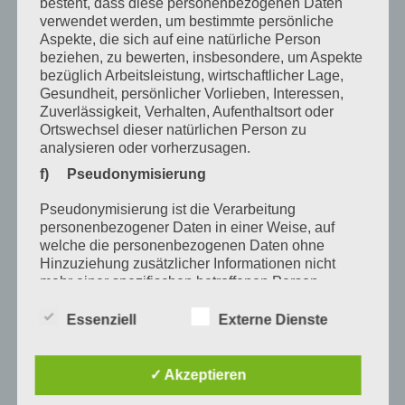
September 2022
besteht, dass diese personenbezogenen Daten
verwendet werden, um bestimmte persönliche
August 2022
Aspekte, die sich auf eine natürliche Person
beziehen, zu bewerten, insbesondere, um Aspekte
Juli 2022
bezüglich Arbeitsleistung, wirtschaftlicher Lage,
Gesundheit, persönlicher Vorlieben, Interessen,
April 2022
Zuverlässigkeit, Verhalten, Aufenthaltsort oder
Ortswechsel dieser natürlichen Person zu
Februar 2022
analysieren oder vorherzusagen.
Januar 2022
f) Pseudonymisierung
Dezember 2021
Pseudonymisierung ist die Verarbeitung
personenbezogener Daten in einer Weise, auf
Oktober 2021
welche die personenbezogenen Daten ohne
September 2021
Hinzuziehung zusätzlicher Informationen nicht
mehr einer spezifischen betroffenen Person
Mai 2021
zugeordnet werden können, sofern diese
zusätzlichen Informationen gesondert aufbewahrt
Essenziell
Externe Dienste
März 2021
werden und technischen und organisatorischen
Maßnahmen unterliegen, die gewährleisten, dass
Januar 2021
die personenbezogenen Daten nicht einer
✓ Akzeptieren
identifizierten oder identifizierbaren natürlichen
Dezember 2020