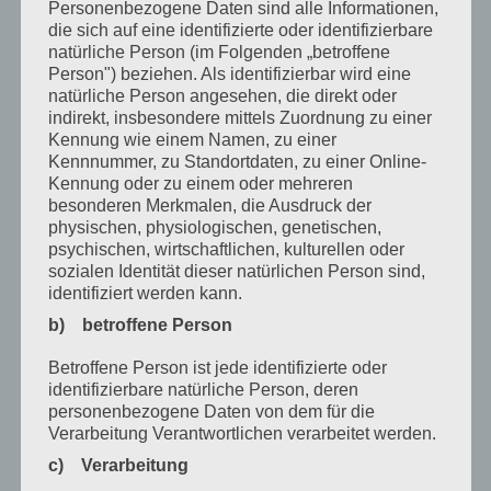
Januar 2026
Personenbezogene Daten sind alle Informationen,
die sich auf eine identifizierte oder identifizierbare
Dezember 2025
natürliche Person (im Folgenden „betroffene
Person") beziehen. Als identifizierbar wird eine
April 2025
natürliche Person angesehen, die direkt oder
März 2025
indirekt, insbesondere mittels Zuordnung zu einer
Kennung wie einem Namen, zu einer
Februar 2025
Kennnummer, zu Standortdaten, zu einer Online-
Kennung oder zu einem oder mehreren
Januar 2025
besonderen Merkmalen, die Ausdruck der
physischen, physiologischen, genetischen,
Dezember 2024
psychischen, wirtschaftlichen, kulturellen oder
sozialen Identität dieser natürlichen Person sind,
September 2024
identifiziert werden kann.
August 2024
b) betroffene Person
April 2024
Betroffene Person ist jede identifizierte oder
identifizierbare natürliche Person, deren
März 2024
personenbezogene Daten von dem für die
Januar 2024
Verarbeitung Verantwortlichen verarbeitet werden.
c) Verarbeitung
Dezember 2023