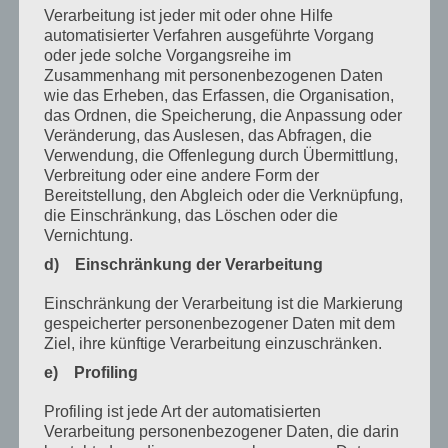
Verarbeitung ist jeder mit oder ohne Hilfe
November 2023
automatisierter Verfahren ausgeführte Vorgang
Oktober 2023
oder jede solche Vorgangsreihe im
Zusammenhang mit personenbezogenen Daten
September 2023
wie das Erheben, das Erfassen, die Organisation,
das Ordnen, die Speicherung, die Anpassung oder
Juli 2023
Veränderung, das Auslesen, das Abfragen, die
Verwendung, die Offenlegung durch Übermittlung,
Juni 2023
Verbreitung oder eine andere Form der
Bereitstellung, den Abgleich oder die Verknüpfung,
Mai 2023
die Einschränkung, das Löschen oder die
April 2023
Vernichtung.
d) Einschränkung der Verarbeitung
März 2023
Einschränkung der Verarbeitung ist die Markierung
Februar 2023
gespeicherter personenbezogener Daten mit dem
Dezember 2022
Ziel, ihre künftige Verarbeitung einzuschränken.
e) Profiling
November 2022
Profiling ist jede Art der automatisierten
Oktober 2022
Verarbeitung personenbezogener Daten, die darin