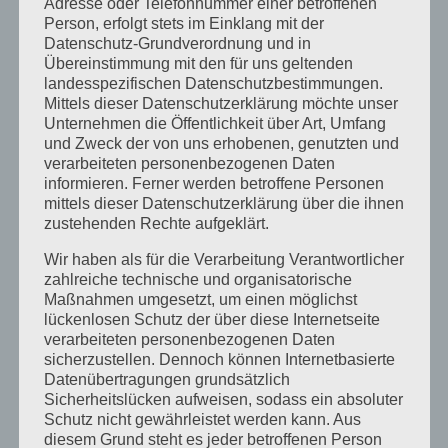
Adresse oder Telefonnummer einer betroffenen
ICD10
Person, erfolgt stets im Einklang mit der
Datenschutz-Grundverordnung und in
20 Jahre Heilpraktikerschule
Übereinstimmung mit den für uns geltenden
Landsberg
landesspezifischen Datenschutzbestimmungen.
Mittels dieser Datenschutzerklärung möchte unser
Schriftliche Prüfung vor dem
Unternehmen die Öffentlichkeit über Art, Umfang
Amtsarzt für Heilpraktiker und
und Zweck der von uns erhobenen, genutzten und
verarbeiteten personenbezogenen Daten
Heilpraktiker für Psychotherapie
informieren. Ferner werden betroffene Personen
Neu: Dunkelfeld Diagnostik –
mittels dieser Datenschutzerklärung über die ihnen
zustehenden Rechte aufgeklärt.
Einführung und Ausbildungen in
Präsenz
Wir haben als für die Verarbeitung Verantwortlicher
zahlreiche technische und organisatorische
Kategorien
Maßnahmen umgesetzt, um einen möglichst
lückenlosen Schutz der über diese Internetseite
verarbeiteten personenbezogenen Daten
Allgemein
sicherzustellen. Dennoch können Internetbasierte
Ausbildung
Datenübertragungen grundsätzlich
Sicherheitslücken aufweisen, sodass ein absoluter
Heilpraktikergesetz
Schutz nicht gewährleistet werden kann. Aus
diesem Grund steht es jeder betroffenen Person