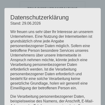
TEILE DIESE VERANSTALTUNG
Datenschutzerklärung
Stand: 29.06.2026
Wir freuen uns sehr über Ihr Interesse an unserem
Unternehmen. Eine Nutzung der Internetseiten ist
grundsätzlich ohne jede Angabe
personenbezogener Daten möglich. Sofern eine
betroffene Person besondere Services unseres
Unternehmens über unsere Internetseite in
Anspruch nehmen möchte, könnte jedoch eine
Verarbeitung personenbezogener Daten
Neueste Beiträge
erforderlich werden. Ist die Verarbeitung
personenbezogener Daten erforderlich und
besteht für eine solche Verarbeitung keine
Mit einem kühlen Kopf lernt es sich
gesetzliche Grundlage, holen wir generell eine
besser
Einwilligung der betroffenen Person ein.
Heilpraktiker für Psychotherapie –
Die Verarbeitung personenbezogener Daten,
Prüfung bis auf weiteres nach dem
beispielsweise des Namens, der Anschrift, E-Mail-