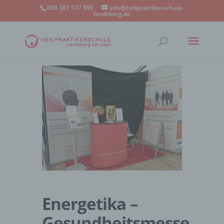
089 381 577 990
info@heilpraktikerschule-
landsberg.de
Energetika –
Gesundheitsmesse