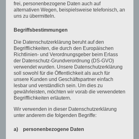
Heilpratkiker für Psychotherapie
frei, personenbezogene Daten auch auf
alternativen Wegen, beispielsweise telefonisch, an
Infos
uns zu übermitteln.
Messe
Begriffsbestimmungen
Presse
Die Datenschutzerklärung beruht auf den
Prüfung
Begrifflichkeiten, die durch den Europäischen
Richtlinien- und Verordnungsgeber beim Erlass
Termine
der Datenschutz-Grundverordnung (DS-GVO)
verwendet wurden. Unsere Datenschutzerklärung
Veranstaltungen
soll sowohl für die Öffentlichkeit als auch für
Vortagsreihe
unsere Kunden und Geschäftspartner einfach
lesbar und verständlich sein. Um dies zu
Vorträge
gewährleisten, möchten wir vorab die verwendeten
Begrifflichkeiten erläutern.
Archiv
Wir verwenden in dieser Datenschutzerklärung
unter anderem die folgenden Begriffe:
Juni 2026
März 2026
a) personenbezogene Daten