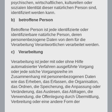
psychischen, wirtschaftlichen, kulturellen oder
März 2021
sozialen Identität dieser natürlichen Person sind,
identifiziert werden kann.
Januar 2021
b) betroffene Person
Dezember 2020
Betroffene Person ist jede identifizierte oder
Oktober 2020
identifizierbare natürliche Person, deren
personenbezogene Daten von dem für die
August 2020
Verarbeitung Verantwortlichen verarbeitet werden.
Juli 2020
c) Verarbeitung
Juni 2020
Verarbeitung ist jeder mit oder ohne Hilfe
automatisierter Verfahren ausgeführte Vorgang
Mai 2020
oder jede solche Vorgangsreihe im
Zusammenhang mit personenbezogenen Daten
April 2020
wie das Erheben, das Erfassen, die Organisation,
das Ordnen, die Speicherung, die Anpassung oder
März 2020
Veränderung, das Auslesen, das Abfragen, die
Verwendung, die Offenlegung durch Übermittlung,
Februar 2020
Verbreitung oder eine andere Form der
Januar 2020
Bereitstellung, den Abgleich oder die Verknüpfung,
die Einschränkung, das Löschen oder die