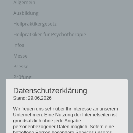
Allgemein
Ausbildung
Heilpraktikergesetz
Heilpratkiker für Psychotherapie
Infos
Messe
Presse
Prüfung
Termine
Datenschutzerklärung
Veranstaltungen
Stand: 29.06.2026
Vortagsreihe
Wir freuen uns sehr über Ihr Interesse an unserem
Unternehmen. Eine Nutzung der Internetseiten ist
Vorträge
grundsätzlich ohne jede Angabe
personenbezogener Daten möglich. Sofern eine
betroffene Person besondere Services unseres