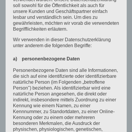
Dezember 2022
soll sowohl für die Öffentlichkeit als auch für
unsere Kunden und Geschäftspartner einfach
November 2022
lesbar und verständlich sein. Um dies zu
gewährleisten, möchten wir vorab die verwendeten
Oktober 2022
Begrifflichkeiten erläutern.
September 2022
Wir verwenden in dieser Datenschutzerklärung
August 2022
unter anderem die folgenden Begriffe:
Juli 2022
a) personenbezogene Daten
April 2022
Personenbezogene Daten sind alle Informationen,
die sich auf eine identifizierte oder identifizierbare
Februar 2022
natürliche Person (im Folgenden „betroffene
Januar 2022
Person") beziehen. Als identifizierbar wird eine
natürliche Person angesehen, die direkt oder
Dezember 2021
indirekt, insbesondere mittels Zuordnung zu einer
Kennung wie einem Namen, zu einer
Oktober 2021
Kennnummer, zu Standortdaten, zu einer Online-
Kennung oder zu einem oder mehreren
September 2021
besonderen Merkmalen, die Ausdruck der
physischen, physiologischen, genetischen,
Mai 2021