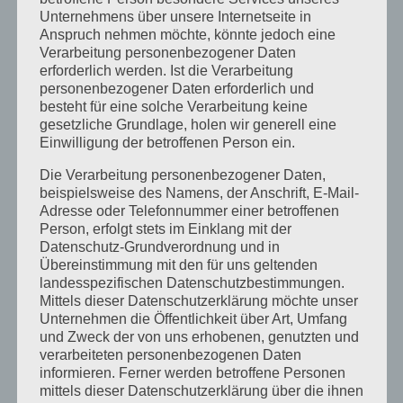
Archiv
Unternehmens über unsere Internetseite in
Anspruch nehmen möchte, könnte jedoch eine
Juni 2026
Verarbeitung personenbezogener Daten
März 2026
erforderlich werden. Ist die Verarbeitung
personenbezogener Daten erforderlich und
Januar 2026
besteht für eine solche Verarbeitung keine
gesetzliche Grundlage, holen wir generell eine
Dezember 2025
Einwilligung der betroffenen Person ein.
April 2025
Die Verarbeitung personenbezogener Daten,
beispielsweise des Namens, der Anschrift, E-Mail-
März 2025
Adresse oder Telefonnummer einer betroffenen
Person, erfolgt stets im Einklang mit der
Februar 2025
Datenschutz-Grundverordnung und in
Januar 2025
Übereinstimmung mit den für uns geltenden
landesspezifischen Datenschutzbestimmungen.
Dezember 2024
Mittels dieser Datenschutzerklärung möchte unser
Unternehmen die Öffentlichkeit über Art, Umfang
September 2024
und Zweck der von uns erhobenen, genutzten und
verarbeiteten personenbezogenen Daten
August 2024
informieren. Ferner werden betroffene Personen
mittels dieser Datenschutzerklärung über die ihnen
April 2024