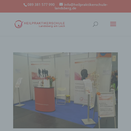
089 381 577 990
info@heilpraktikerschule-
landsberg.de