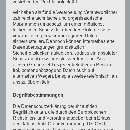
zustehenden Rechte aufgeklärt.
März 2024
Wir haben als für die Verarbeitung Verantwortlicher
Januar 2024
zahlreiche technische und organisatorische
Maßnahmen umgesetzt, um einen möglichst
Dezember 2023
lückenlosen Schutz der über diese Internetseite
verarbeiteten personenbezogenen Daten
November 2023
sicherzustellen. Dennoch können Internetbasierte
Datenübertragungen grundsätzlich
Oktober 2023
Sicherheitslücken aufweisen, sodass ein absoluter
Schutz nicht gewährleistet werden kann. Aus
September 2023
diesem Grund steht es jeder betroffenen Person
Juli 2023
frei, personenbezogene Daten auch auf
alternativen Wegen, beispielsweise telefonisch, an
Juni 2023
uns zu übermitteln.
Mai 2023
Begriffsbestimmungen
April 2023
Die Datenschutzerklärung beruht auf den
März 2023
Begrifflichkeiten, die durch den Europäischen
Richtlinien- und Verordnungsgeber beim Erlass
Februar 2023
der Datenschutz-Grundverordnung (DS-GVO)
verwendet wurden. Unsere Datenschutzerklärung