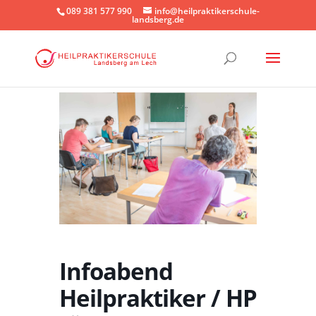
089 381 577 990
info@heilpraktikerschule-
landsberg.de
Infoabend
Heilpraktiker / HP