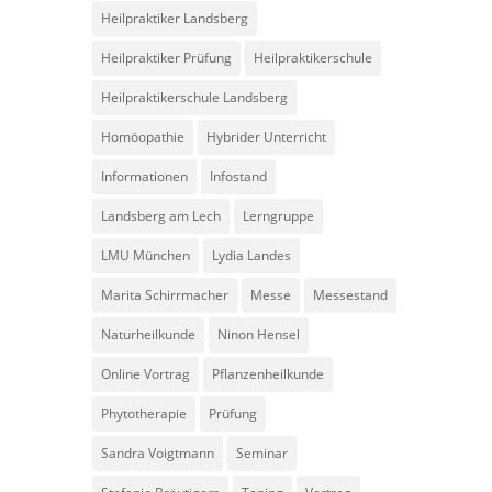
Heilpraktiker Landsberg
Heilpraktiker Prüfung
Heilpraktikerschule
Heilpraktikerschule Landsberg
Homöopathie
Hybrider Unterricht
Informationen
Infostand
Landsberg am Lech
Lerngruppe
LMU München
Lydia Landes
Marita Schirrmacher
Messe
Messestand
Naturheilkunde
Ninon Hensel
Online Vortrag
Pflanzenheilkunde
Phytotherapie
Prüfung
Sandra Voigtmann
Seminar